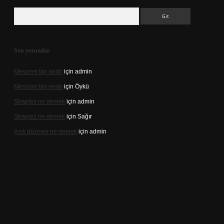
Arama
Son yorumlar
Meşcere tipi nedir
için
admin
Meşcere tipi nedir
için
Öykü
Straplez ne demek
için
admin
Straplez ne demek
için
Sağır
Azık düzmek ne demek
için
admin
s://tulipbett.net/