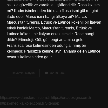
sıklıkla güzellik ve zarafetle ilişkilendirilir. Rosa kız ismi
mi? Kadın isimlerinden biri olan Rosa ismi gül rengini
ifade eder. Marco ismi hangi ülkeye ait? Marco,
Marcus’tan türemiş, Etrüsk ve Latince kökenli bir İtalyan
erkek ismidir.Marco, Marcus’tan türemiş, Etrüsk ve
Latince kökenli bir İtalyan erkek ismidir. Rose hangi
dilde? Etimoloji. Gül, gül rengi anlamına gelen
Fransızca rosé kelimesinden ödünç alınmış bir
kelimedir. Fransızca kelime, aynı anlama gelen Latince
rosatus kelimesinden gelir.…
Rose
Devamını okuyun
Yorum Bırak
Ismi
Ne
Anlama
Gelir
https://www.dansforum.com.tr
https://onadesign.com.tr
https://medikalkolej.com.tr
Sitemap