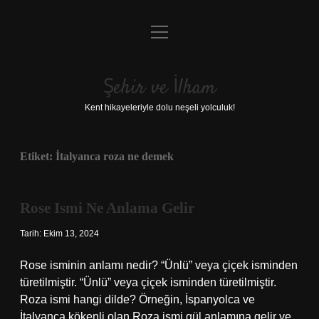
menüyü
Anasayfa
aç
Gizlilik Politikası
Şehir ve İlham
Yasal Uyarı
Kent hikayeleriyle dolu neşeli yolculuk!
Hakkımızda
Etiket:
İtalyanca roza ne demek
Rose Ismi Ne Anlama Gelir
Tarih: Ekim 13, 2024
Rose isminin anlamı nedir? “Ünlü” veya çiçek isminden
türetilmiştir. “Ünlü” veya çiçek isminden türetilmiştir.
Roza ismi hangi dilde? Örneğin, İspanyolca ve
İtalyanca kökenli olan Roza ismi gül anlamına gelir ve