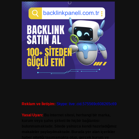
Reklam ve İletişim:
Skype: live:.cid.575569c608265c69
Yasal Uyarı:
Bu internet sitesi, herhangi bir marka,
kurum veya şahıs şirketi ile hiçbir bağlantısı
bulunmamaktadır. Sitede yalnızca kendi hazırladığımız
makaleler paylaşılmaktadır. Burada yer alan içerikler
haber niteliği taşımamakta olup, gerçek kurum ve