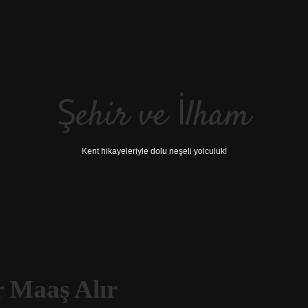
Şehir ve İlham
Kent hikayeleriyle dolu neşeli yolculuk!
 Maaş Alır