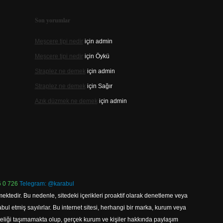
Son yorumlar
Meşcere tipi nedir
için
admin
Meşcere tipi nedir
için
Öykü
Straplez ne demek
için
admin
Straplez ne demek
için
Sağır
Azık düzmek ne demek
için
admin
 0 726
Telegram: @karabul
ektedir. Bu nedenle, sitedeki içerikleri proaktif olarak denetleme veya
 etmiş sayılırlar. Bu internet sitesi, herhangi bir marka, kurum veya
niteliği taşımamakta olup, gerçek kurum ve kişiler hakkında paylaşım