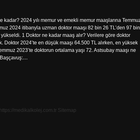
 ne kadar? 2024 yılı memur ve emekli memur maaşlarına Temmu
muz 2024 itibarıyla uzman doktor maaşı 82 bin 26 TL’den 97 bin
yükseldi. 1 Doktor ne kadar maaş alır? Verilere göre doktor
k. Doktor 2024’te en düşük maaşı 64.500 TL alırken, en yüksek
Temmuz 2023’te doktorun ortalama yaşı 72. Astsubay maaşı ne
. Başçavuş:…
https://medikalkolej.com.tr
Sitemap