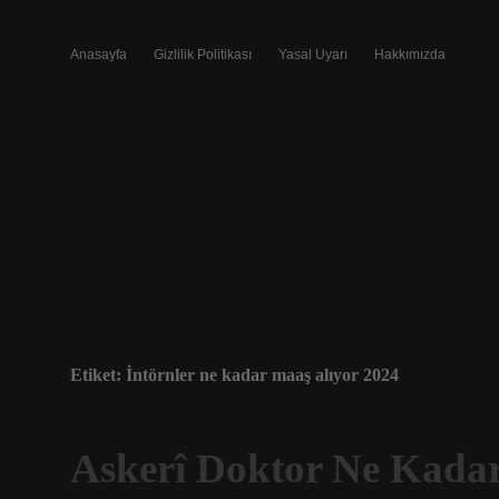
Anasayfa
Gizlilik Politikası
Yasal Uyarı
Hakkımızda
Etiket:
İntörnler ne kadar maaş alıyor 2024
Askerî Doktor Ne Kadar