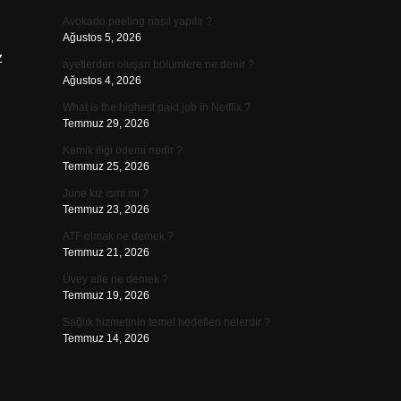
Avokado peeling nasıl yapılır ?
Ağustos 5, 2026
z
ayetlerden oluşan bölümlere ne denir ?
Ağustos 4, 2026
What is the highest paid job in Netflix ?
Temmuz 29, 2026
Kemik iliği ödemi nedir ?
Temmuz 25, 2026
June kız ismi mi ?
Temmuz 23, 2026
ATF olmak ne demek ?
Temmuz 21, 2026
Üvey aile ne demek ?
Temmuz 19, 2026
Sağlık hizmetinin temel hedefleri nelerdir ?
Temmuz 14, 2026