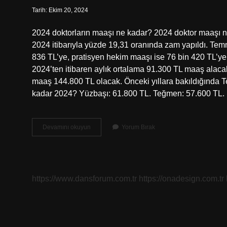
Tarih: Ekim 20, 2024
2024 doktorların maaşı ne kadar? 2024 doktor maaşı
2024 itibarıyla yüzde 19,31 oranında zam yapıldı. Tem
836 TL’ye, pratisyen hekim maaşı ise 76 bin 420 TL’ye 
2024’ten itibaren aylık ortalama 91.300 TL maaş alaca
maaş 144.800 TL olacak. Önceki yıllara bakıldığında 
kadar 2024? Yüzbaşı: 61.800 TL. Teğmen: 57.600 TL
Askerî
Devamını okuyun
Yorum Bırak
Doktor
Ne
Kadar
Maaş
Alır
https://www.dansforum.com.tr
https://onadesign.com.tr