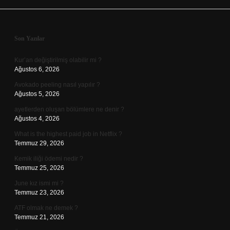
Sidebar
Son Yazılar
Kur’an değiştirilmiş olabilir mi ?
Ağustos 6, 2026
Avokado peeling nasıl yapılır ?
Ağustos 5, 2026
ayetlerden oluşan bölümlere ne denir ?
Ağustos 4, 2026
What is the highest paid job in Netflix ?
Temmuz 29, 2026
Kemik iliği ödemi nedir ?
Temmuz 25, 2026
June kız ismi mi ?
Temmuz 23, 2026
ATF olmak ne demek ?
Temmuz 21, 2026