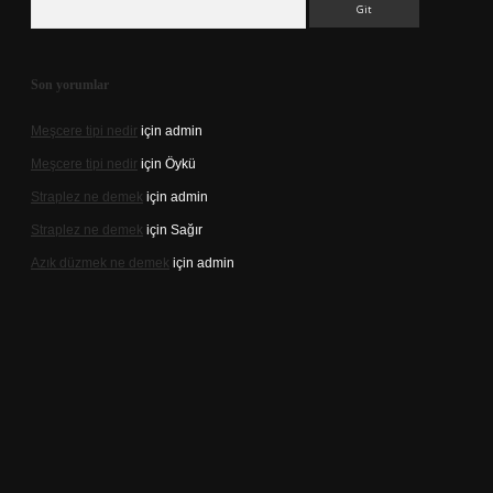
Son yorumlar
Meşcere tipi nedir
için
admin
Meşcere tipi nedir
için
Öykü
Straplez ne demek
için
admin
Straplez ne demek
için
Sağır
Azık düzmek ne demek
için
admin
://tulipbett.net/