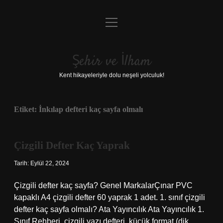
menüyü
Anasayfa
aç
Gizlilik Politikası
Şehir ve İlham
Yasal Uyarı
Kent hikayeleriyle dolu neşeli yolculuk!
Hakkımızda
Etiket:
İnkılap defteri kaç sayfa olmalı
Çizgili Defter Kaç Yaprak
Tarih: Eylül 22, 2024
Çizgili defter kaç sayfa? Genel MarkalarÇınar PVC
kapaklı A4 çizgili defter 60 yaprak 1 adet. 1. sınıf çizgili
defter kaç sayfa olmalı? Ata Yayıncılık Ata Yayıncılık 1.
Sınıf Rehberi, çizgili yazı defteri, küçük format (dik