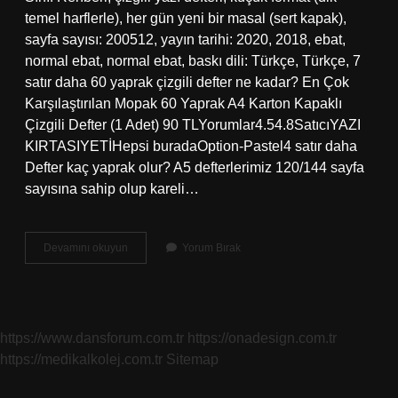
temel harflerle), her gün yeni bir masal (sert kapak),
sayfa sayısı: 200512, yayın tarihi: 2020, 2018, ebat,
normal ebat, normal ebat, baskı dili: Türkçe, Türkçe, 7
satır daha 60 yaprak çizgili defter ne kadar? En Çok
Karşılaştırılan Mopak 60 Yaprak A4 Karton Kapaklı
Çizgili Defter (1 Adet) 90 TLYorumlar4.54.8SatıcıYAZI
KIRTASIYETİHepsi buradaOption-Pastel4 satır daha
Defter kaç yaprak olur? A5 defterlerimiz 120/144 sayfa
sayısına sahip olup kareli…
Çizgili
Devamını okuyun
Yorum Bırak
Defter
Kaç
Yaprak
https://www.dansforum.com.tr
https://onadesign.com.tr
https://medikalkolej.com.tr
Sitemap