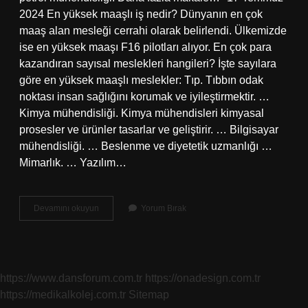
2024 En yüksek maaşlı iş nedir? Dünyanın en çok
maaş alan mesleği cerrahi olarak belirlendi. Ülkemizde
ise en yüksek maaşı F16 pilotları alıyor. En çok para
kazandıran sayısal meslekleri hangileri? İşte sayılara
göre en yüksek maaşlı meslekler: Tıp. Tıbbın odak
noktası insan sağlığını korumak ve iyileştirmektir. …
Kimya mühendisliği. Kimya mühendisleri kimyasal
prosesler ve ürünler tasarlar ve geliştirir. … Bilgisayar
mühendisliği. … Beslenme ve diyetetik uzmanlığı …
Mimarlık. … Yazılım…
En
Devamını okuyun
Yorum Bırak
Çok
Maaş
Alan
Meslek
Hangisi
https://www.dansforum.com.tr
https://onadesign.com.tr
https://medikalkolej.com.tr
Sitemap