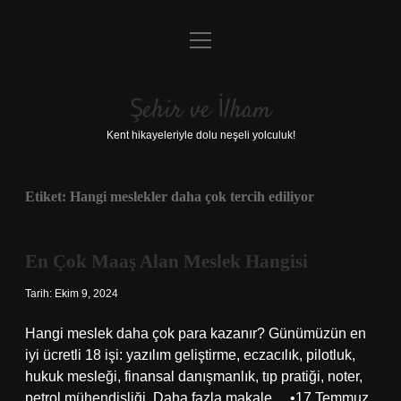
menüyü
Anasayfa
aç
Gizlilik Politikası
Şehir ve İlham
Yasal Uyarı
Kent hikayeleriyle dolu neşeli yolculuk!
Hakkımızda
Etiket:
Hangi meslekler daha çok tercih ediliyor
En Çok Maaş Alan Meslek Hangisi
Tarih: Ekim 9, 2024
Hangi meslek daha çok para kazanır? Günümüzün en
iyi ücretli 18 işi: yazılım geliştirme, eczacılık, pilotluk,
hukuk mesleği, finansal danışmanlık, tıp pratiği, noter,
petrol mühendisliği. Daha fazla makale… •17 Temmuz