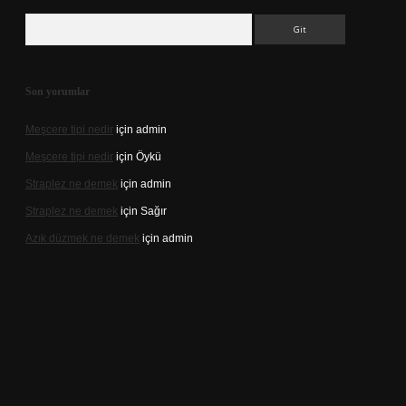
Arama
Son yorumlar
Meşcere tipi nedir
için
admin
Meşcere tipi nedir
için
Öykü
Straplez ne demek
için
admin
Straplez ne demek
için
Sağır
Azık düzmek ne demek
için
admin
resi
https://tulipbett.net/