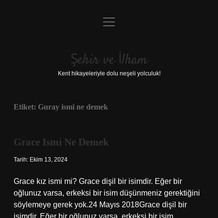
menüyü
Anasayfa
aç
Gizlilik Politikası
Şehir ve İlham
Yasal Uyarı
Kent hikayeleriyle dolu neşeli yolculuk!
Hakkımızda
Etiket:
Guray ismi ne demek
Grace Ismi Ne Demek
Tarih: Ekim 13, 2024
Grace kız ismi mi? Grace dişil bir isimdir. Eğer bir
oğlunuz varsa, erkeksi bir isim düşünmeniz gerektiğini
söylemeye gerek yok.24 Mayıs 2018Grace dişil bir
isimdir. Eğer bir oğlunuz varsa, erkeksi bir isim