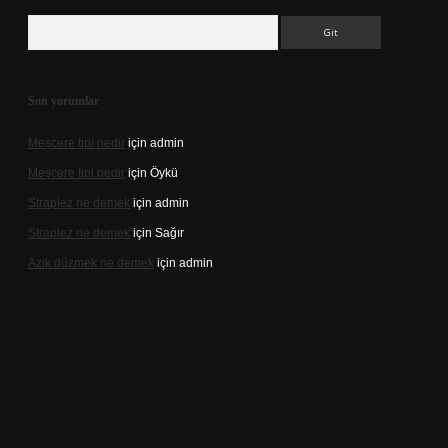
Arama
Son yorumlar
Meşcere tipi nedir
için
admin
Meşcere tipi nedir
için
Öykü
Straplez ne demek
için
admin
Straplez ne demek
için
Sağır
Azık düzmek ne demek
için
admin
s://tulipbett.net/