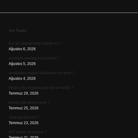
Sidebar
Son Yazılar
Kur’an değiştirilmiş olabilir mi ?
Ağustos 6, 2026
Avokado peeling nasıl yapılır ?
Ağustos 5, 2026
ayetlerden oluşan bölümlere ne denir ?
Ağustos 4, 2026
What is the highest paid job in Netflix ?
Temmuz 29, 2026
Kemik iliği ödemi nedir ?
Temmuz 25, 2026
June kız ismi mi ?
Temmuz 23, 2026
ATF olmak ne demek ?
Temmuz 21, 2026