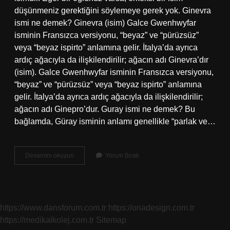
düşünmeniz gerektiğini söylemeye gerek yok. Ginevra
ismi ne demek? Ginevra (isim) Galce Gwenhwyfar
isminin Fransızca versiyonu, “beyaz” ve “pürüzsüz”
veya “beyaz ispirto” anlamına gelir. İtalya’da ayrıca
ardıç ağacıyla da ilişkilendirilir; ağacın adı Ginevra’dır
(isim). Galce Gwenhwyfar isminin Fransızca versiyonu,
“beyaz” ve “pürüzsüz” veya “beyaz ispirto” anlamına
gelir. İtalya’da ayrıca ardıç ağacıyla da ilişkilendirilir;
ağacın adı Ginepro’dur. Guray ismi ne demek? Bu
bağlamda, Güray isminin anlamı genellikle “parlak ve…
Grace
Devamını okuyun
Yorum Bırak
Ismi
Ne
Demek
https://www.dansforum.com.tr
https://onadesign.com.tr
https://medikalkolej.com.tr
Sitemap