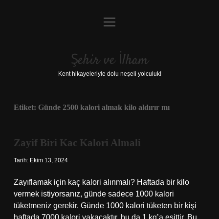
menüyü
Anasayfa
aç
Gizlilik Politikası
Şehir ve İlham
Yasal Uyarı
Kent hikayeleriyle dolu neşeli yolculuk!
Hakkımızda
Etiket:
Günde 2500 kalori almak kilo aldırır mı
Zayif Biri Kac Kalori Almali
Tarih: Ekim 13, 2024
Zayıflamak için kaç kalori alınmalı? Haftada bir kilo
vermek istiyorsanız, günde sadece 1000 kalori
tüketmeniz gerekir. Günde 1000 kalori tüketen bir kişi
haftada 7000 kalori yakacaktır, bu da 1 kg’a eşittir. Bu