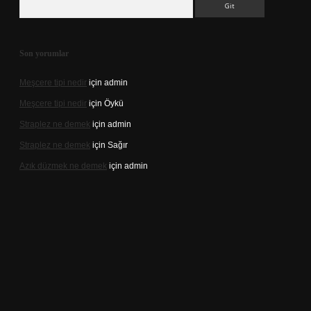
Son yorumlar
Meşcere tipi nedir
için
admin
Meşcere tipi nedir
için
Öykü
Straplez ne demek
için
admin
Straplez ne demek
için
Sağır
Azık düzmek ne demek
için
admin
://tulipbett.net/