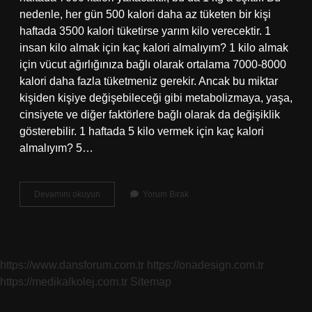
nedenle, her gün 500 kalori daha az tüketen bir kişi
haftada 3500 kalori tüketirse yarım kilo verecektir. 1
insan kilo almak için kaç kalori almalıyım? 1 kilo almak
için vücut ağırlığınıza bağlı olarak ortalama 7000-8000
kalori daha fazla tüketmeniz gerekir. Ancak bu miktar
kişiden kişiye değişebileceği gibi metabolizmaya, yaşa,
cinsiyete ve diğer faktörlere bağlı olarak da değişiklik
gösterebilir. 1 haftada 5 kilo vermek için kaç kalori
almalıyım? 5…
Zayif
Devamını okuyun
Yorum Bırak
Biri
Kac
Kalori
Almali
https://www.dansforum.com.tr
https://onadesign.com.tr
https://medikalkolej.com.tr
Sitemap