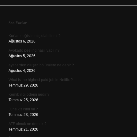
Sidebar
Son Yazılar
Kur’an değiştirilmiş olabilir mi ?
Ağustos 6, 2026
Avokado peeling nasıl yapılır ?
Ağustos 5, 2026
ayetlerden oluşan bölümlere ne denir ?
Ağustos 4, 2026
What is the highest paid job in Netflix ?
Temmuz 29, 2026
Kemik iliği ödemi nedir ?
Temmuz 25, 2026
June kız ismi mi ?
Temmuz 23, 2026
ATF olmak ne demek ?
Temmuz 21, 2026