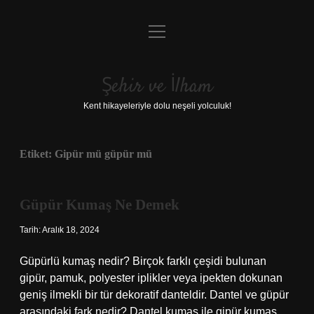
menüyü
Anasayfa
aç
Gizlilik Politikası
Şehir ve İlham
Yasal Uyarı
Kent hikayeleriyle dolu neşeli yolculuk!
Hakkımızda
Etiket:
Gipür mü güpür mü
Güpür Kumaş Ne Demek
Tarih: Aralık 18, 2024
Güpürlü kumaş nedir? Birçok farklı çeşidi bulunan
gipür, pamuk, polyester iplikler veya ipekten dokunan
geniş ilmekli bir tür dekoratif danteldir. Dantel ve güpür
arasındaki fark nedir? Dantel kumaş ile gipür kumaş