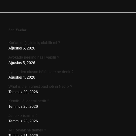
Sidebar
Son Yazılar
Kur’an değiştirilmiş olabilir mi ?
Ağustos 6, 2026
Avokado peeling nasıl yapılır ?
Ağustos 5, 2026
ayetlerden oluşan bölümlere ne denir ?
Ağustos 4, 2026
What is the highest paid job in Netflix ?
Temmuz 29, 2026
Kemik iliği ödemi nedir ?
Temmuz 25, 2026
June kız ismi mi ?
Temmuz 23, 2026
ATF olmak ne demek ?
Temmuz 21, 2026