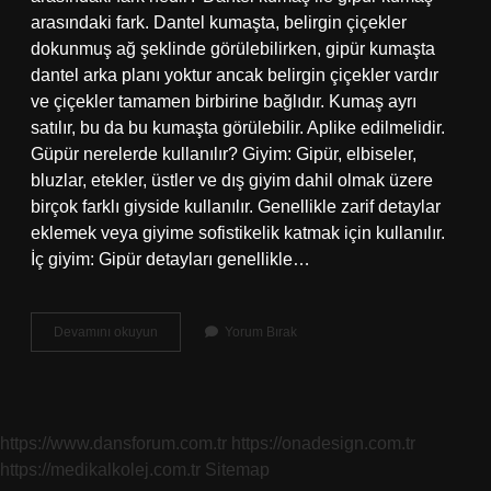
arasındaki fark. Dantel kumaşta, belirgin çiçekler
dokunmuş ağ şeklinde görülebilirken, gipür kumaşta
dantel arka planı yoktur ancak belirgin çiçekler vardır
ve çiçekler tamamen birbirine bağlıdır. Kumaş ayrı
satılır, bu da bu kumaşta görülebilir. Aplike edilmelidir.
Güpür nerelerde kullanılır? Giyim: Gipür, elbiseler,
bluzlar, etekler, üstler ve dış giyim dahil olmak üzere
birçok farklı giyside kullanılır. Genellikle zarif detaylar
eklemek veya giyime sofistikelik katmak için kullanılır.
İç giyim: Gipür detayları genellikle…
Güpür
Devamını okuyun
Yorum Bırak
Kumaş
Ne
Demek
https://www.dansforum.com.tr
https://onadesign.com.tr
https://medikalkolej.com.tr
Sitemap