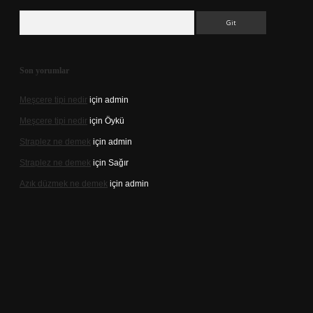
Arama
Son yorumlar
Meşcere tipi nedir
için
admin
Meşcere tipi nedir
için
Öykü
Straplez ne demek
için
admin
Straplez ne demek
için
Sağır
Azık düzmek ne demek
için
admin
://tulipbett.net/