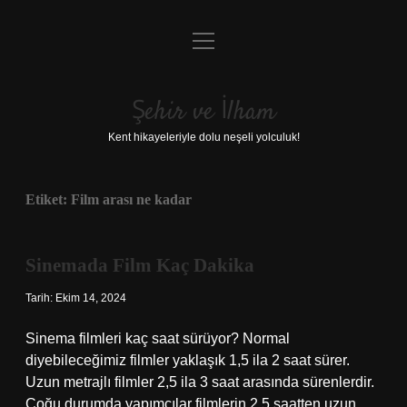
menüyü
Anasayfa
aç
Gizlilik Politikası
Şehir ve İlham
Yasal Uyarı
Kent hikayeleriyle dolu neşeli yolculuk!
Hakkımızda
Etiket:
Film arası ne kadar
Sinemada Film Kaç Dakika
Tarih: Ekim 14, 2024
Sinema filmleri kaç saat sürüyor? Normal
diyebileceğimiz filmler yaklaşık 1,5 ila 2 saat sürer.
Uzun metrajlı filmler 2,5 ila 3 saat arasında sürenlerdir.
Çoğu durumda yapımcılar filmlerin 2,5 saatten uzun