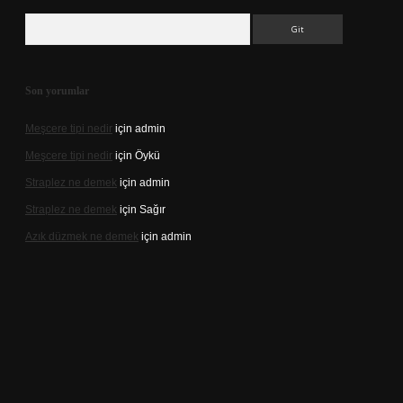
Arama
Son yorumlar
Meşcere tipi nedir
için
admin
Meşcere tipi nedir
için
Öykü
Straplez ne demek
için
admin
Straplez ne demek
için
Sağır
Azık düzmek ne demek
için
admin
://tulipbett.net/