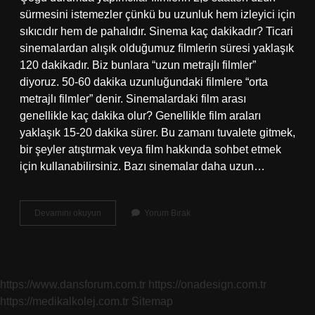
sürmesini istemezler çünkü bu uzunluk hem izleyici için
sıkıcıdır hem de pahalıdır. Sinema kaç dakikadır? Ticari
sinemalardan alışık olduğumuz filmlerin süresi yaklaşık
120 dakikadır. Biz bunlara “uzun metrajlı filmler”
diyoruz. 50-60 dakika uzunluğundaki filmlere “orta
metrajlı filmler” denir. Sinemalardaki film arası
genellikle kaç dakika olur? Genellikle film araları
yaklaşık 15-20 dakika sürer. Bu zamanı tuvalete gitmek,
bir şeyler atıştırmak veya film hakkında sohbet etmek
için kullanabilirsiniz. Bazı sinemalar daha uzun…
Sinemada
Devamını okuyun
Yorum Bırak
Film
Kaç
Dakika
https://www.dansforum.com.tr
https://onadesign.com.tr
https://medikalkolej.com.tr
Sitemap