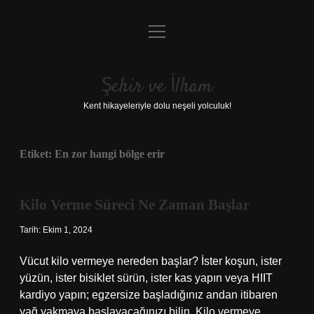
menüyü
Anasayfa
aç
Gizlilik Politikası
Şehir ve İlham
Yasal Uyarı
Kent hikayeleriyle dolu neşeli yolculuk!
Hakkımızda
Etiket:
En zor hangi bölge erir
Kilo Verme Süreci Ne Zaman Başlar
Tarih: Ekim 1, 2024
Vücut kilo vermeye nereden başlar? İster koşun, ister
yüzün, ister bisiklet sürün, ister kas yapın veya HIIT
kardiyo yapın; egzersize başladığınız andan itibaren
yağ yakmaya başlayacağınızı bilin. Kilo vermeye