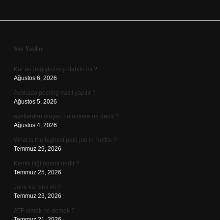
Sidebar
Son Yazılar
Kur’an değiştirilmiş olabilir mi ?
Ağustos 6, 2026
Avokado peeling nasıl yapılır ?
Ağustos 5, 2026
ayetlerden oluşan bölümlere ne denir ?
Ağustos 4, 2026
What is the highest paid job in Netflix ?
Temmuz 29, 2026
Kemik iliği ödemi nedir ?
Temmuz 25, 2026
June kız ismi mi ?
Temmuz 23, 2026
ATF olmak ne demek ?
Temmuz 21, 2026