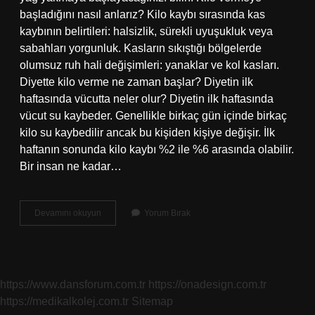
başladığını nasıl anlarız? Kilo kaybı sırasında kas
kaybının belirtileri: halsizlik, sürekli uyuşukluk veya
sabahları yorgunluk. Kasların sıkıştığı bölgelerde
olumsuz ruh hali değişimleri: yanaklar ve kol kasları.
Diyette kilo verme ne zaman başlar? Diyetin ilk
haftasında vücutta neler olur? Diyetin ilk haftasında
vücut su kaybeder. Genellikle birkaç gün içinde birkaç
kilo su kaybedilir ancak bu kişiden kişiye değişir. İlk
haftanın sonunda kilo kaybı %2 ile %6 arasında olabilir.
Bir insan ne kadar…
Kilo
Devamını okuyun
Yorum Bırak
Verme
Süreci
Ne
Zaman
Başlar
https://www.dansforum.com.tr
https://onadesign.com.tr
https://medikalkolej.com.tr
Sitemap