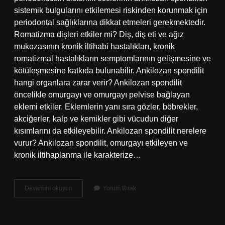
sistemik bulgularını etkilemesi riskinden korunmak için
periodontal sağlıklarına dikkat etmeleri gerekmektedir.
Romatizma dişleri etkiler mi? Diş, diş eti ve ağız
mukozasının kronik iltihabi hastalıkları, kronik
romatizmal hastalıkların semptomlarının gelişmesine ve
kötüleşmesine katkıda bulunabilir. Ankilozan spondilit
hangi organlara zarar verir? Ankilozan spondilit
öncelikle omurgayı ve omurgayı pelvise bağlayan
eklemi etkiler. Eklemlerin yanı sıra gözler, böbrekler,
akciğerler, kalp ve kemikler gibi vücudun diğer
kısımlarını da etkileyebilir. Ankilozan spondilit nerelere
vurur? Ankilozan spondilit, omurgayı etkileyen ve
kronik iltihaplanma ile karakterize…
Ankilozan
Devamını okuyun
Yorum Bırak
Spondilit
Dişlere
Zarar
Verir