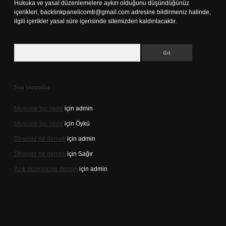
Hukuka ve yasal düzenlemelere aykırı olduğunu düşündüğünüz
içerikleri,
backlinkpanelicomtr@gmail.com
adresine bildirmeniz halinde,
ilgili içerikler yasal süre içerisinde sitemizden kaldırılacaktır.
Arama
Son yorumlar
Meşcere tipi nedir
için
admin
Meşcere tipi nedir
için
Öykü
Straplez ne demek
için
admin
Straplez ne demek
için
Sağır
Azık düzmek ne demek
için
admin