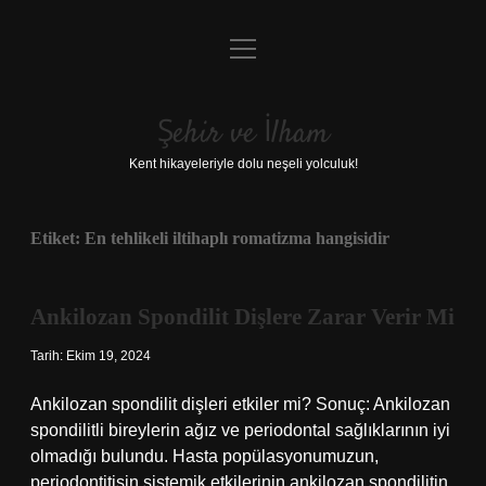
menüyü
Anasayfa
aç
Gizlilik Politikası
Şehir ve İlham
Yasal Uyarı
Kent hikayeleriyle dolu neşeli yolculuk!
Hakkımızda
Etiket:
En tehlikeli iltihaplı romatizma hangisidir
Ankilozan Spondilit Dişlere Zarar Verir Mi
Tarih: Ekim 19, 2024
Ankilozan spondilit dişleri etkiler mi? Sonuç: Ankilozan
spondilitli bireylerin ağız ve periodontal sağlıklarının iyi
olmadığı bulundu. Hasta popülasyonumuzun,
periodontitisin sistemik etkilerinin ankilozan spondilitin