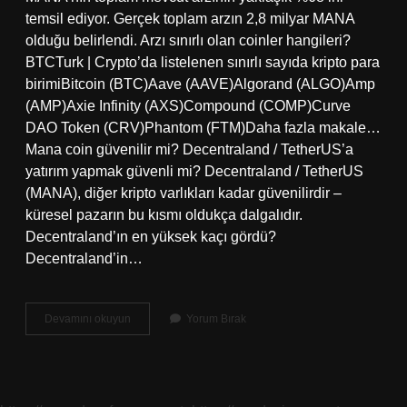
temsil ediyor. Gerçek toplam arzın 2,8 milyar MANA
olduğu belirlendi. Arzı sınırlı olan coinler hangileri?
BTCTurk | Crypto’da listelenen sınırlı sayıda kripto para
birimiBitcoin (BTC)Aave (AAVE)Algorand (ALGO)Amp
(AMP)Axie Infinity (AXS)Compound (COMP)Curve
DAO Token (CRV)Phantom (FTM)Daha fazla makale…
Mana coin güvenilir mi? Decentraland / TetherUS’a
yatırım yapmak güvenli mi? Decentraland / TetherUS
(MANA), diğer kripto varlıkları kadar güvenilirdir –
küresel pazarın bu kısmı oldukça dalgalıdır.
Decentraland’ın en yüksek kaçı gördü?
Decentraland’in…
Mana
Devamını okuyun
Yorum Bırak
Arzı
Sınırlı
Mı