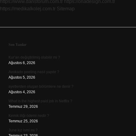
https://www.dansforum.com.tr
https://onadesign.com.tr
https://medikalkolej.com.tr
Sitemap
Sidebar
Son Yazılar
Kur’an değiştirilmiş olabilir mi ?
Ağustos 6, 2026
Avokado peeling nasıl yapılır ?
Ağustos 5, 2026
ayetlerden oluşan bölümlere ne denir ?
Ağustos 4, 2026
What is the highest paid job in Netflix ?
Temmuz 29, 2026
Kemik iliği ödemi nedir ?
Temmuz 25, 2026
June kız ismi mi ?
Temmuz 23, 2026