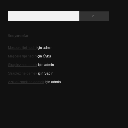
Arama
Son yorumlar
Meşcere tipi nedir
için
admin
Meşcere tipi nedir
için
Öykü
Straplez ne demek
için
admin
Straplez ne demek
için
Sağır
Azık düzmek ne demek
için
admin
s://tulipbett.net/