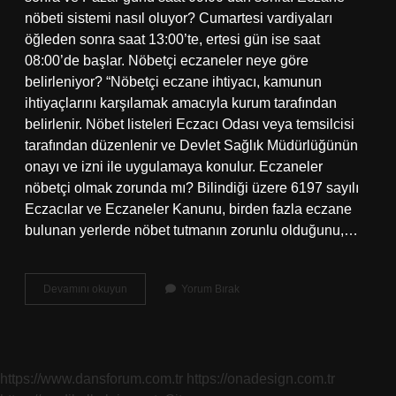
nöbeti sistemi nasıl oluyor? Cumartesi vardiyaları
öğleden sonra saat 13:00’te, ertesi gün ise saat
08:00’de başlar. Nöbetçi eczaneler neye göre
belirleniyor? “Nöbetçi eczane ihtiyacı, kamunun
ihtiyaçlarını karşılamak amacıyla kurum tarafından
belirlenir. Nöbet listeleri Eczacı Odası veya temsilcisi
tarafından düzenlenir ve Devlet Sağlık Müdürlüğünün
onayı ve izni ile uygulamaya konulur. Eczaneler
nöbetçi olmak zorunda mı? Bilindiği üzere 6197 sayılı
Eczacılar ve Eczaneler Kanunu, birden fazla eczane
bulunan yerlerde nöbet tutmanın zorunlu olduğunu,…
Nöbetçi
Devamını okuyun
Yorum Bırak
Eczane
Ayda
Kaç
Kere
https://www.dansforum.com.tr
https://onadesign.com.tr