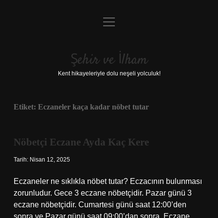
menüyü
Anasayfa
aç
Gizlilik Politikası
Şehir ve İlham
Yasal Uyarı
Kent hikayeleriyle dolu neşeli yolculuk!
Hakkımızda
Etiket:
Eczaneler kaça kadar nöbet tutar
Nöbetçi Eczane Ayda Kaç Kere
Tarih: Nisan 12, 2025
Eczaneler ne sıklıkla nöbet tutar? Eczacının bulunması
zorunludur. Gece 3 eczane nöbetçidir. Pazar günü 3
eczane nöbetçidir. Cumartesi günü saat 12:00’den
sonra ve Pazar günü saat 09:00’dan sonra. Eczane