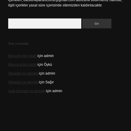
içerikleri,
backlinkpanelicomtr@gmail.com
adresine bildirmeniz halinde,
ilgili içerikler yasal süre içerisinde sitemizden kaldırılacaktır.
Arama
Son yorumlar
Meşcere tipi nedir
için
admin
Meşcere tipi nedir
için
Öykü
Straplez ne demek
için
admin
Straplez ne demek
için
Sağır
Azık düzmek ne demek
için
admin