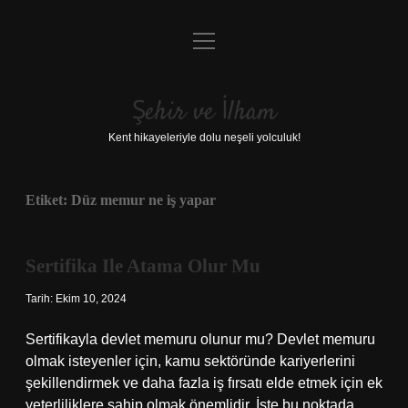
menüyü
Anasayfa
aç
Gizlilik Politikası
Şehir ve İlham
Yasal Uyarı
Kent hikayeleriyle dolu neşeli yolculuk!
Hakkımızda
Etiket:
Düz memur ne iş yapar
Sertifika Ile Atama Olur Mu
Tarih: Ekim 10, 2024
Sertifikayla devlet memuru olunur mu? Devlet memuru
olmak isteyenler için, kamu sektöründe kariyerlerini
şekillendirmek ve daha fazla iş fırsatı elde etmek için ek
yeterliliklere sahip olmak önemlidir. İşte bu noktada,