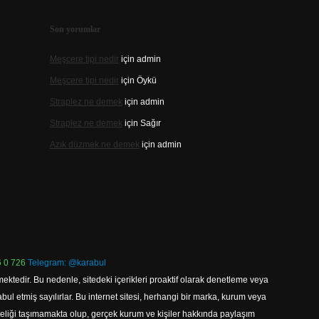
Son yorumlar
Meşcere tipi nedir
için
admin
Meşcere tipi nedir
için
Öykü
Straplez ne demek
için
admin
Straplez ne demek
için
Sağır
Azık düzmek ne demek
için
admin
 0 726
Telegram: @karabul
ektedir. Bu nedenle, sitedeki içerikleri proaktif olarak denetleme veya
 etmiş sayılırlar. Bu internet sitesi, herhangi bir marka, kurum veya
niteliği taşımamakta olup, gerçek kurum ve kişiler hakkında paylaşım