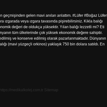
un geçmişinden gelen mavi anıları anlattım. #Lüfer #Boğaz Lüfer
ra ızgarada veya ızgara tavasında pişirebilirsiniz. Kikla balığı
onomik değeri de oldukça yüksektir. Yılan balığı lezzetli mi? Eti
dünyanın tüm ülkelerinde çok yüksek ekonomik değere sahiptir.
e edilmiş ve konserve edilmiş olarak pazarlanmaktadır. Dünyanın
balığı (mavi yüzgeçli orkinos) yaklaşık 750 bin dolara satıldı. En
https://medikalkolej.com.tr
Sitemap