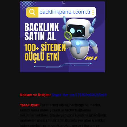
Reklam ve İletişim:
Skype: live:.cid.575569c608265c69
Yasal Uyarı:
Bu internet sitesi, herhangi bir marka,
kurum veya şahıs şirketi ile hiçbir bağlantısı
bulunmamaktadır. Sitede yalnızca kendi hazırladığımız
makaleler paylaşılmaktadır. Burada yer alan içerikler
haber niteliği taşımamakta olup, gerçek kurum ve