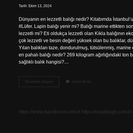
Tarih: Ekim 13, 2024
Dünyanın en lezzetli balığı nedir? Kitabımda İstanbul’
#Lüfer. Lapin balığı yenir mi? Balığı marine ettikten son
lezzetli mi? Eti oldukça lezzetli olan Kikla balığının ek
çok lezzetli ve besin değeri yüksek olan bu balıklar, 
Yılan balıkları taze, dondurulmuş, tütsülenmiş, marin
en pahalı balığı nedir? 269 ​​kilogram ağırlığındaki ton 
sağlıklı balık hangisi?…
Lapin
Devamını okuyun
Yorum Bırak
Balığı
Lezzetli
Mi
https://www.dansforum.com.tr
https://onadesign.com.tr