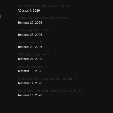
ayetlerden oluşan bölümlere ne denir ?
Ağustos 4, 2026
i
What is the highest paid job in Netflix ?
Temmuz 29, 2026
Kemik iliği ödemi nedir ?
Temmuz 25, 2026
June kız ismi mi ?
Temmuz 23, 2026
ATF olmak ne demek ?
Temmuz 21, 2026
Üvey aile ne demek ?
Temmuz 19, 2026
Sağlık hizmetinin temel hedefleri nelerdir ?
Temmuz 14, 2026
Tıkalı pimaş açma için hangi kimyasal kullanılır ?
Temmuz 14, 2026