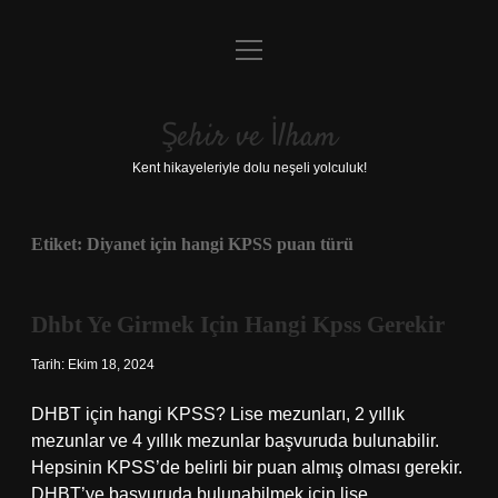
menüyü
Anasayfa
aç
Gizlilik Politikası
Şehir ve İlham
Yasal Uyarı
Kent hikayeleriyle dolu neşeli yolculuk!
Hakkımızda
Etiket:
Diyanet için hangi KPSS puan türü
Dhbt Ye Girmek Için Hangi Kpss Gerekir
Tarih: Ekim 18, 2024
DHBT için hangi KPSS? Lise mezunları, 2 yıllık
mezunlar ve 4 yıllık mezunlar başvuruda bulunabilir.
Hepsinin KPSS’de belirli bir puan almış olması gerekir.
DHBT’ye başvuruda bulunabilmek için lise