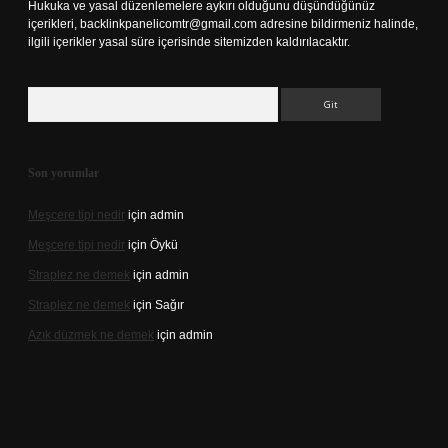
Hukuka ve yasal düzenlemelere aykırı olduğunu düşündüğünüz
içerikleri,
backlinkpanelicomtr@gmail.com
adresine bildirmeniz halinde,
ilgili içerikler yasal süre içerisinde sitemizden kaldırılacaktır.
Arama
Son yorumlar
Meşcere tipi nedir
için
admin
Meşcere tipi nedir
için
Öykü
Straplez ne demek
için
admin
Straplez ne demek
için
Sağır
Azık düzmek ne demek
için
admin