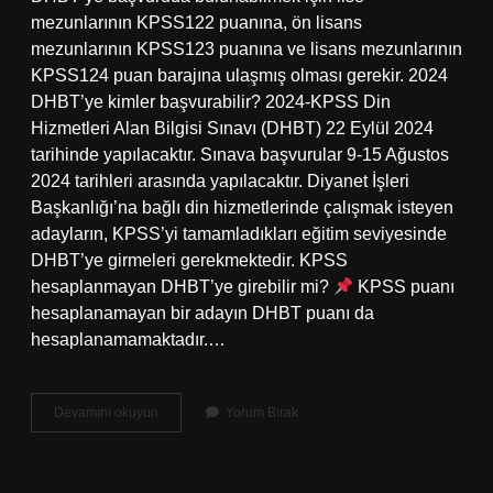
mezunlarının KPSS122 puanına, ön lisans
mezunlarının KPSS123 puanına ve lisans mezunlarının
KPSS124 puan barajına ulaşmış olması gerekir. 2024
DHBT’ye kimler başvurabilir? 2024-KPSS Din
Hizmetleri Alan Bilgisi Sınavı (DHBT) 22 Eylül 2024
tarihinde yapılacaktır. Sınava başvurular 9-15 Ağustos
2024 tarihleri ​​arasında yapılacaktır. Diyanet İşleri
Başkanlığı’na bağlı din hizmetlerinde çalışmak isteyen
adayların, KPSS’yi tamamladıkları eğitim seviyesinde
DHBT’ye girmeleri gerekmektedir. KPSS
hesaplanmayan DHBT’ye girebilir mi?
KPSS puanı
hesaplanamayan bir adayın DHBT puanı da
hesaplanamamaktadır.…
Dhbt
Devamını okuyun
Yorum Bırak
Ye
Girmek
Için
Hangi