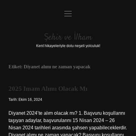
menüyü
Anasayfa
aç
Gizlilik Politikası
Şehir ve İlham
Yasal Uyarı
Kent hikayeleriyle dolu neşeli yolculuk!
Hakkımızda
Etiket:
Diyanet alımı ne zaman yapacak
2025 Imam Alımı Olacak Mı
Tarih: Ekim 16, 2024
Diyanet 2024’te alım olacak mı? 1. Başvuru koşullarını
taşıyan adaylar, başvurularını 15 Nisan 2024 – 26
Nisan 2024 tarihleri ​​arasında şahsen yapabileceklerdir.
Diyanet alımı ne zaman yapacak? Başvuru koşullarını