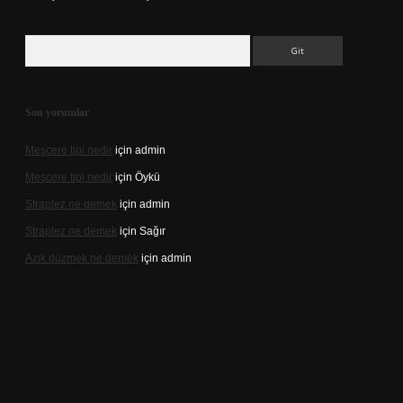
Arama
Son yorumlar
Meşcere tipi nedir
için
admin
Meşcere tipi nedir
için
Öykü
Straplez ne demek
için
admin
Straplez ne demek
için
Sağır
Azık düzmek ne demek
için
admin
://tulipbett.net/