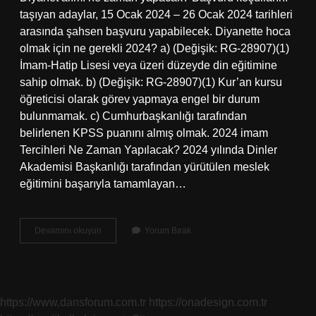
taşıyan adaylar, 15 Ocak 2024 – 26 Ocak 2024 tarihleri ​​
arasında şahsen başvuru yapabilecek. Diyanette hoca
olmak için ne gerekli 2024? a) (Değişik: RG-28907)(1)
İmam-Hatip Lisesi veya üzeri düzeyde din eğitimine
sahip olmak. b) (Değişik: RG-28907)(1) Kur’an kursu
öğreticisi olarak görev yapmaya engel bir durum
bulunmamak. c) Cumhurbaşkanlığı tarafından
belirlenen KPSS puanını almış olmak. 2024 imam
Tercihleri Ne Zaman Yapılacak? 2024 yılında Dinler
Akademisi Başkanlığı tarafından yürütülen meslek
eğitimini başarıyla tamamlayan…
2025
Devamını okuyun
Yorum Bırak
Imam
Alımı
Olacak
Mı
https://www.dansforum.com.tr
https://onadesign.com.tr