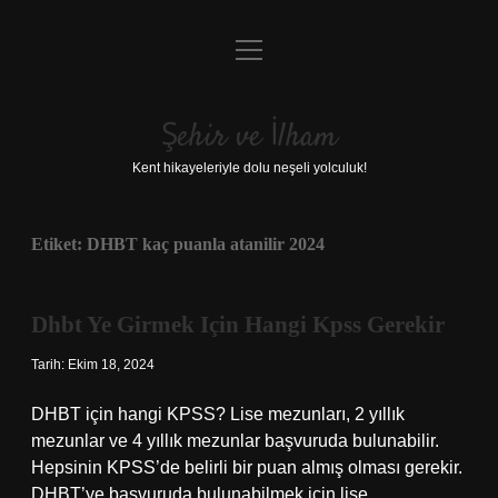
menüyü
Anasayfa
aç
Gizlilik Politikası
Şehir ve İlham
Yasal Uyarı
Kent hikayeleriyle dolu neşeli yolculuk!
Hakkımızda
Etiket:
DHBT kaç puanla atanilir 2024
Dhbt Ye Girmek Için Hangi Kpss Gerekir
Tarih: Ekim 18, 2024
DHBT için hangi KPSS? Lise mezunları, 2 yıllık
mezunlar ve 4 yıllık mezunlar başvuruda bulunabilir.
Hepsinin KPSS’de belirli bir puan almış olması gerekir.
DHBT’ye başvuruda bulunabilmek için lise