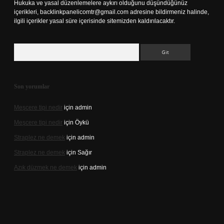
Hukuka ve yasal düzenlemelere aykırı olduğunu düşündüğünüz
içerikleri,
backlinkpanelicomtr@gmail.com
adresine bildirmeniz halinde,
ilgili içerikler yasal süre içerisinde sitemizden kaldırılacaktır.
Arama
Son yorumlar
Meşcere tipi nedir
için
admin
Meşcere tipi nedir
için
Öykü
Straplez ne demek
için
admin
Straplez ne demek
için
Sağır
Azık düzmek ne demek
için
admin