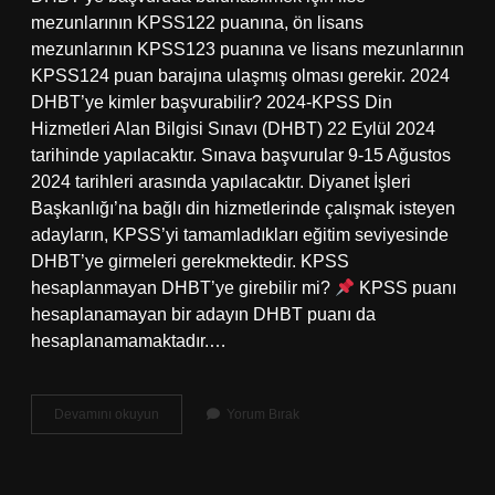
mezunlarının KPSS122 puanına, ön lisans
mezunlarının KPSS123 puanına ve lisans mezunlarının
KPSS124 puan barajına ulaşmış olması gerekir. 2024
DHBT’ye kimler başvurabilir? 2024-KPSS Din
Hizmetleri Alan Bilgisi Sınavı (DHBT) 22 Eylül 2024
tarihinde yapılacaktır. Sınava başvurular 9-15 Ağustos
2024 tarihleri ​​arasında yapılacaktır. Diyanet İşleri
Başkanlığı’na bağlı din hizmetlerinde çalışmak isteyen
adayların, KPSS’yi tamamladıkları eğitim seviyesinde
DHBT’ye girmeleri gerekmektedir. KPSS
hesaplanmayan DHBT’ye girebilir mi?
KPSS puanı
hesaplanamayan bir adayın DHBT puanı da
hesaplanamamaktadır.…
Dhbt
Devamını okuyun
Yorum Bırak
Ye
Girmek
Için
Hangi