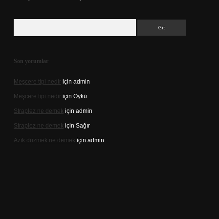
Arama
Son yorumlar
Meşcere tipi nedir
için
admin
Meşcere tipi nedir
için
Öykü
Straplez ne demek
için
admin
Straplez ne demek
için
Sağır
Azık düzmek ne demek
için
admin
://tulipbett.net/