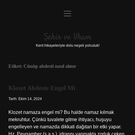
menüyü
Anasayfa
aç
Gizlilik Politikası
Şehir ve İlham
Yasal Uyarı
Kent hikayeleriyle dolu neşeli yolculuk!
Hakkımızda
Etiket:
Cünüp abdesti nasıl alınır
Klozet Abdeste Engel Mi
Tarih: Ekim 14, 2024
Klozet namaza engel mi? Bu halde namaz kılmak
mekruhtur. Çünkü tuvalete gitme ihtiyacı, huşuyu
engelleyen ve namazda dikkati dağıtan bir etki yapar.
Hz. Peygamber (s.a.s.), idrarını yapmakta zorluk çeken