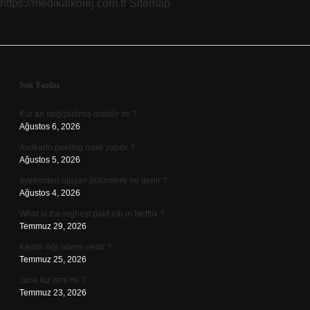
https://medikalkolej.com.tr
Sitemap
Sidebar
Son Yazılar
Kur’an değiştirilmiş olabilir mi ?
Ağustos 6, 2026
Avokado peeling nasıl yapılır ?
Ağustos 5, 2026
ayetlerden oluşan bölümlere ne denir ?
Ağustos 4, 2026
What is the highest paid job in Netflix ?
Temmuz 29, 2026
Kemik iliği ödemi nedir ?
Temmuz 25, 2026
June kız ismi mi ?
Temmuz 23, 2026