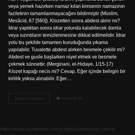
veya yemek hazırken namaz kılan kimsenin namazının
faziletinin tamamlanmayacağını bildirmiştir (Müslim,
Mesâcid, 67 [560]). Klozetten sonra abdest alınır mı?
İdrar yaptıktan sonra idrar yolunda kalabilecek damla
veya sızıntıların temizlenmesine dikkat edilmelidir. İdrar
yolu bu şekilde tamamen kuruduğunda yıkama
yapılabilir. Tuvalette abdest alırken besmele çekilir mi?
Abdest ve gusle başlarken niyet etmek ve besmele
çekmek sünnettir. (Merginani, el-Hidaye, 1/15-17)
Klozet kapağı necis mi? Cevap. Eğer içinde belirgin bir
kirlilik yoksa alınabilir. Eğer…
Klozet
Devamını okuyun
Yorum Bırak
Abdeste
Engel
Mi
https://www.dansforum.com.tr
https://onadesign.com.tr