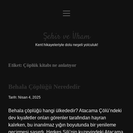
menüyü
Anasayfa
aç
Gizlilik Politikası
Şehir ve İlham
Yasal Uyarı
Kent hikayeleriyle dolu neşeli yolculuk!
Hakkımızda
Etiket:
Çöplük kitabı ne anlatıyor
Behala Çöplüğü Nerededir
Tarih: Nisan 4, 2025
Behala çöplüğü hangi ülkededir? Atacama Çölü’ndeki
dev kıyafetler onları görenler tarafından hayran
kalırken, bu inanılmaz yığın boyutunda bir yenileme
geçirmesi şaşırdı. Herkes Şili’nin kuzeyindeki Atacama