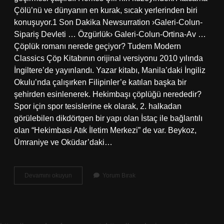
Çölü’nü ve dünyanın en kurak, sıcak yerlerinden biri
konuşuyor.1 Son Dakika Newsurration ›Galeri-Colun-
Sipariş Devleti … Özgürlük› Galeri-Colun-Ortina-Av …
Çöplük romanı nerede geçiyor? Tudem Modern
Classics Çöp Kitabının orijinal versiyonu 2010 yılında
İngiltere’de yayınlandı. Yazar kitabı, Manila’daki İngiliz
Okulu’nda çalışırken Filipinler’e katılan başka bir
şehirden esinlenerek. Hekimbaşı çöplüğü nerededir?
Spor için spor tesislerine ek olarak, 2. halkadan
görülebilen dikdörtgen bir yapı olan İstaç ile bağlantılı
olan “Hekimbasi Atık İletim Merkezi” de var. Beykoz,
Ümraniye ve Oküdar’daki…
Behala
Devamını okuyun
Yorum Bırak
Çöplüğü
Nerededir