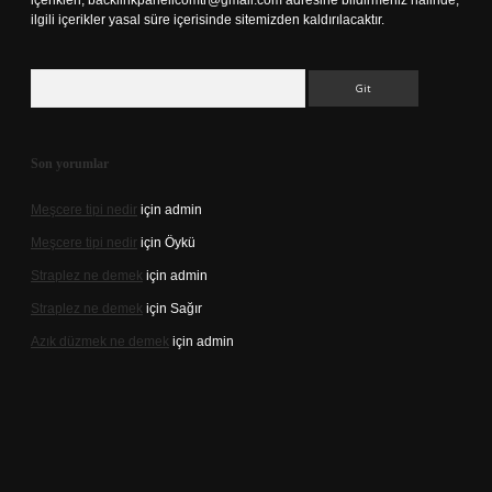
içerikleri,
backlinkpanelicomtr@gmail.com
adresine bildirmeniz halinde,
ilgili içerikler yasal süre içerisinde sitemizden kaldırılacaktır.
Arama
Son yorumlar
Meşcere tipi nedir
için
admin
Meşcere tipi nedir
için
Öykü
Straplez ne demek
için
admin
Straplez ne demek
için
Sağır
Azık düzmek ne demek
için
admin