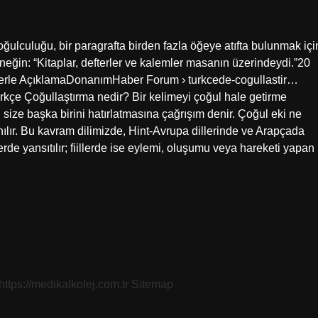
ulculuğu, bir paragrafta birden fazla öğeye atıfta bulunmak içi
. Örneğin: “Kitaplar, defterler ve kalemler masanın üzerindeydi.”20
erle AçıklamaDonanımHaber Forum › turkcede-cogullastir…
çe Çoğullaştırma nedir? Bir kelimeyi çoğul hale getirme
 size başka birini hatırlatmasına çağrışım denir. Çoğul eki ne
anılır. Bu kavram dilimizde, Hint-Avrupa dillerinde ve Arapçada
rde yansıtılır; fiillerde ise eylemi, oluşumu veya hareketi yapan
https://medikalkolej.com.tr
Sitemap