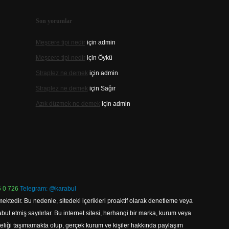
Son yorumlar
Meşcere tipi nedir
için
admin
Meşcere tipi nedir
için
Öykü
Straplez ne demek
için
admin
Straplez ne demek
için
Sağır
Azık düzmek ne demek
için
admin
 0 726
Telegram: @karabul
ektedir. Bu nedenle, sitedeki içerikleri proaktif olarak denetleme veya
 etmiş sayılırlar. Bu internet sitesi, herhangi bir marka, kurum veya
niteliği taşımamakta olup, gerçek kurum ve kişiler hakkında paylaşım