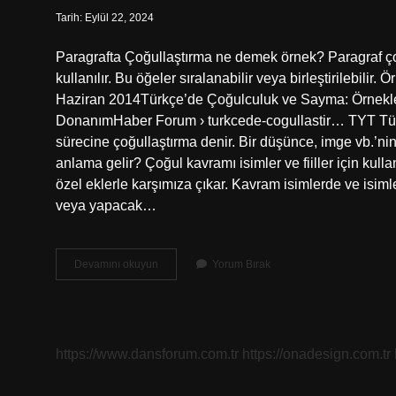
Tarih: Eylül 22, 2024
Paragrafta Çoğullaştırma ne demek örnek? Paragraf çoğ
kullanılır. Bu öğeler sıralanabilir veya birleştirilebilir
Haziran 2014Türkçe’de Çoğulculuk ve Sayma: Örnekl
DonanımHaber Forum › turkcede-cogullastir… TYT Türk
sürecine çoğullaştırma denir. Bir düşünce, imge vb.’nin
anlama gelir? Çoğul kavramı isimler ve fiiller için kull
özel eklerle karşımıza çıkar. Kavram isimlerde ve isimle
veya yapacak…
Çoğullaştırma
Devamını okuyun
Yorum Bırak
Ne
Anlama
Gelir
https://www.dansforum.com.tr
https://onadesign.com.tr