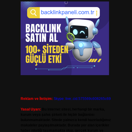
Reklam ve İletişim:
Skype: live:.cid.575569c608265c69
Yasal Uyarı:
Bu internet sitesi, herhangi bir marka,
kurum veya şahıs şirketi ile hiçbir bağlantısı
bulunmamaktadır. Sitede yalnızca kendi hazırladığımız
makaleler paylaşılmaktadır. Burada yer alan içerikler
haber niteliği taşımamakta olup, gerçek kurum ve