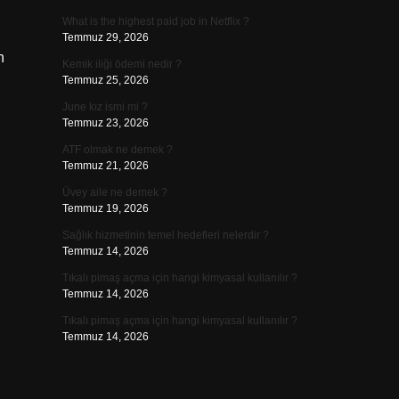
What is the highest paid job in Netflix ?
Temmuz 29, 2026
n
Kemik iliği ödemi nedir ?
Temmuz 25, 2026
June kız ismi mi ?
Temmuz 23, 2026
ATF olmak ne demek ?
Temmuz 21, 2026
Üvey aile ne demek ?
Temmuz 19, 2026
Sağlık hizmetinin temel hedefleri nelerdir ?
Temmuz 14, 2026
Tıkalı pimaş açma için hangi kimyasal kullanılır ?
Temmuz 14, 2026
Tıkalı pimaş açma için hangi kimyasal kullanılır ?
Temmuz 14, 2026