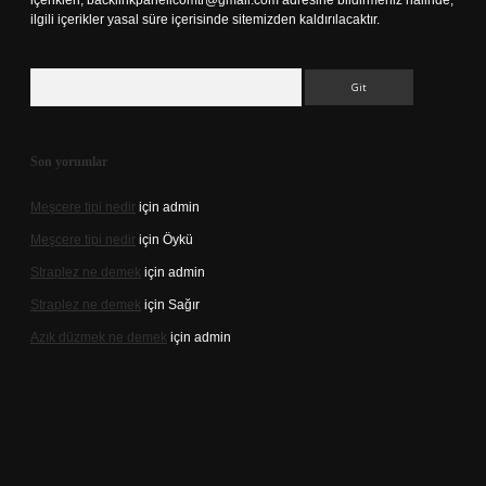
içerikleri,
backlinkpanelicomtr@gmail.com
adresine bildirmeniz halinde,
ilgili içerikler yasal süre içerisinde sitemizden kaldırılacaktır.
Arama
Son yorumlar
Meşcere tipi nedir
için
admin
Meşcere tipi nedir
için
Öykü
Straplez ne demek
için
admin
Straplez ne demek
için
Sağır
Azık düzmek ne demek
için
admin