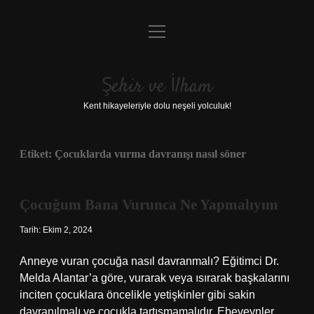
menüyü
Anasayfa
aç
Gizlilik Politikası
Şehir ve İlham
Yasal Uyarı
Kent hikayeleriyle dolu neşeli yolculuk!
Hakkımızda
Etiket:
Çocuklarda vurma davranışı nasıl söner
Çocuğum Bana Vurunca Ne Yapmalıyım
Tarih: Ekim 2, 2024
Anneye vuran çocuğa nasıl davranmalı? Eğitimci Dr.
Melda Alantar’a göre, vurarak veya ısırarak başkalarını
inciten çocuklara öncelikle yetişkinler gibi sakin
davranılmalı ve çocukla tartışmamalıdır. Ebeveynler,