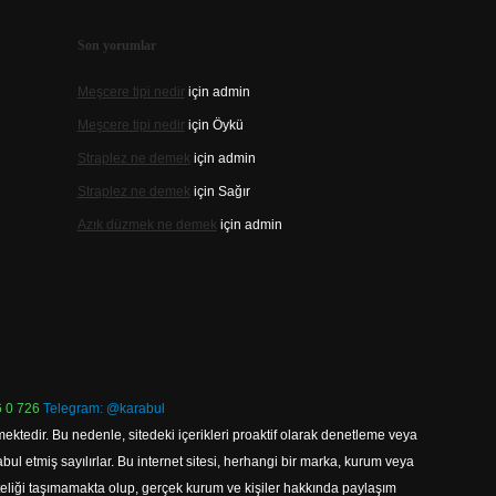
Son yorumlar
Meşcere tipi nedir
için
admin
Meşcere tipi nedir
için
Öykü
Straplez ne demek
için
admin
Straplez ne demek
için
Sağır
Azık düzmek ne demek
için
admin
 0 726
Telegram: @karabul
ektedir. Bu nedenle, sitedeki içerikleri proaktif olarak denetleme veya
 etmiş sayılırlar. Bu internet sitesi, herhangi bir marka, kurum veya
niteliği taşımamakta olup, gerçek kurum ve kişiler hakkında paylaşım