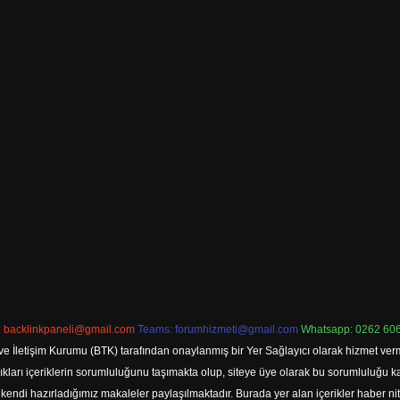
:
backlinkpaneli@gmail.com
Teams:
forumhizmeti@gmail.com
Whatsapp: 0262 606
ve İletişim Kurumu (BTK) tarafından onaylanmış bir Yer Sağlayıcı olarak hizmet verm
rı içeriklerin sorumluluğunu taşımakta olup, siteye üye olarak bu sorumluluğu kabul
a kendi hazırladığımız makaleler paylaşılmaktadır. Burada yer alan içerikler haber 