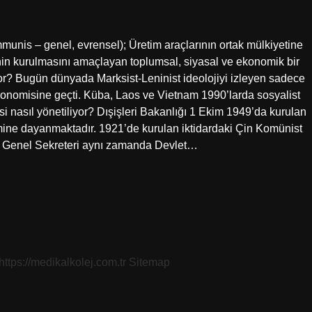
nis – genel, evrensel); Üretim araçlarının ortak mülkiyetine
zenin kurulmasını amaçlayan toplumsal, siyasal ve ekonomik bir
yor? Bugün dünyada Marksist-Leninist ideolojiyi izleyen sadece
ekonomisine geçti. Küba, Laos ve Vietnam 1990’larda sosyalist
i nasıl yönetiliyor? Dışişleri Bakanlığı 1 Ekim 1949’da kurulan
imine dayanmaktadır. 1921’de kurulan iktidardaki Çin Komünist
KP Genel Sekreteri aynı zamanda Devlet…
https://medikalkolej.com.tr
Sitemap