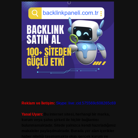
Reklam ve İletişim:
Skype: live:.cid.575569c608265c69
Yasal Uyarı:
Bu internet sitesi, herhangi bir marka,
kurum veya şahıs şirketi ile hiçbir bağlantısı
bulunmamaktadır. Sitede yalnızca kendi hazırladığımız
makaleler paylaşılmaktadır. Burada yer alan içerikler
haber niteliği taşımamakta olup, gerçek kurum ve