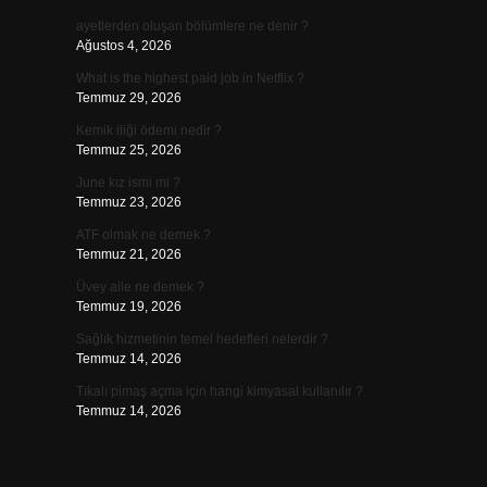
ayetlerden oluşan bölümlere ne denir ?
Ağustos 4, 2026
What is the highest paid job in Netflix ?
Temmuz 29, 2026
Kemik iliği ödemi nedir ?
Temmuz 25, 2026
June kız ismi mi ?
Temmuz 23, 2026
ATF olmak ne demek ?
Temmuz 21, 2026
Üvey aile ne demek ?
Temmuz 19, 2026
Sağlık hizmetinin temel hedefleri nelerdir ?
Temmuz 14, 2026
Tıkalı pimaş açma için hangi kimyasal kullanılır ?
Temmuz 14, 2026