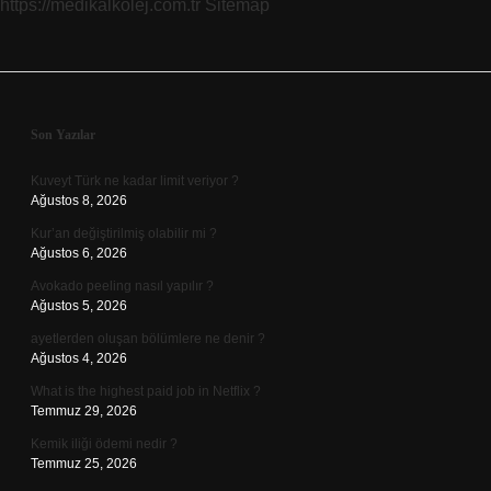
https://medikalkolej.com.tr
Sitemap
Sidebar
Son Yazılar
Kuveyt Türk ne kadar limit veriyor ?
Ağustos 8, 2026
Kur’an değiştirilmiş olabilir mi ?
Ağustos 6, 2026
Avokado peeling nasıl yapılır ?
Ağustos 5, 2026
ayetlerden oluşan bölümlere ne denir ?
Ağustos 4, 2026
What is the highest paid job in Netflix ?
Temmuz 29, 2026
Kemik iliği ödemi nedir ?
Temmuz 25, 2026