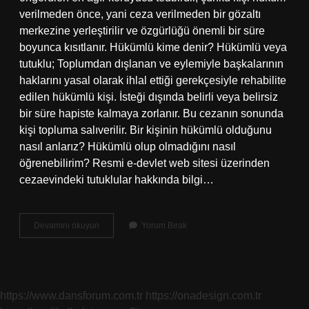
verilmeden önce, yani ceza verilmeden bir gözaltı
merkezine yerleştirilir ve özgürlüğü önemli bir süre
boyunca kısıtlanır. Hükümlü kime denir? Hükümlü veya
tutuklu; Toplumdan dışlanan ve eylemiyle başkalarının
haklarını yasal olarak ihlal ettiği gerekçesiyle rehabilite
edilen hükümlü kişi. İsteği dışında belirli veya belirsiz
bir süre hapiste kalmaya zorlanır. Bu cezanın sonunda
kişi topluma salıverilir. Bir kişinin hükümlü olduğunu
nasıl anlarız? Hükümlü olup olmadığını nasıl
öğrenebilirim? Resmi e-devlet web sitesi üzerinden
cezaevindeki tutuklular hakkında bilgi…
Kişi
Devamını okuyun
Yorum Bırak
Ne
Zaman
Hükümlü
Olur
https://www.dansforum.com.tr
https://onadesign.com.tr