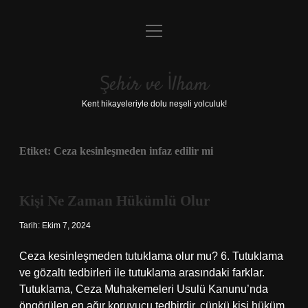
menüyü
Anasayfa
aç
Gizlilik Politikası
Şehir ve İlham
Yasal Uyarı
Kent hikayeleriyle dolu neşeli yolculuk!
Hakkımızda
Etiket:
Ceza kesinleşmeden infaz edilir mi
Kişi Ne Zaman Hükümlü Olur
Tarih: Ekim 7, 2024
Ceza kesinleşmeden tutuklama olur mu? 6. Tutuklama
ve gözaltı tedbirleri ile tutuklama arasındaki farklar.
Tutuklama, Ceza Muhakemeleri Usulü Kanunu’nda
öngörülen en ağır koruyucu tedbirdir, çünkü kişi hüküm