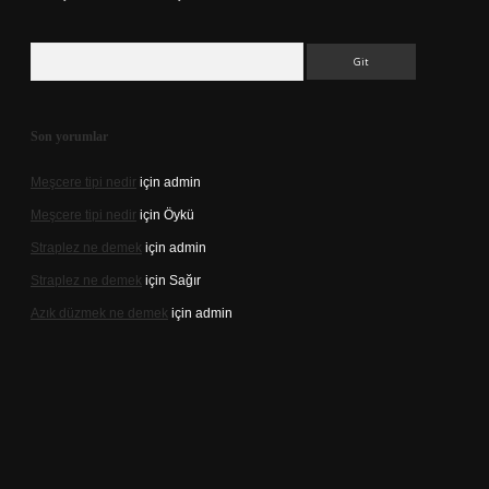
Arama
Son yorumlar
Meşcere tipi nedir
için
admin
Meşcere tipi nedir
için
Öykü
Straplez ne demek
için
admin
Straplez ne demek
için
Sağır
Azık düzmek ne demek
için
admin
://tulipbett.net/