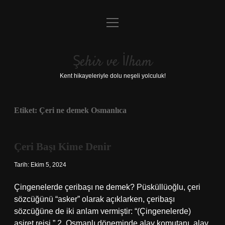
menüyü
Anasayfa
aç
Gizlilik Politikası
Şehir ve İlham
Yasal Uyarı
Kent hikayeleriyle dolu neşeli yolculuk!
Hakkımızda
Etiket:
Çeri ne demek Osmanlıca
Çeri Başı Kime Denir
Tarih: Ekim 5, 2024
Çingenelerde çeribaşı ne demek? Püsküllüoğlu, çeri
sözcüğünü “asker” olarak açıklarken, çeribaşı
sözcüğüne de iki anlam vermiştir: “(Çingenelerde)
aşiret reisi.” 2. Osmanlı döneminde alay komutanı, alay