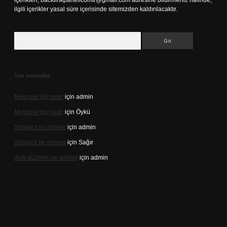
içerikleri,
backlinkpanelicomtr@gmail.com
adresine bildirmeniz halinde,
ilgili içerikler yasal süre içerisinde sitemizden kaldırılacaktır.
Arama
Son yorumlar
Meşcere tipi nedir
için
admin
Meşcere tipi nedir
için
Öykü
Straplez ne demek
için
admin
Straplez ne demek
için
Sağır
Azık düzmek ne demek
için
admin