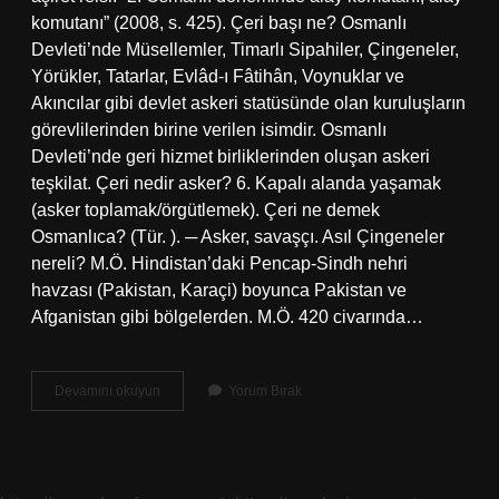
komutanı” (2008, s. 425). Çeri başı ne? Osmanlı
Devleti’nde Müsellemler, Timarlı Sipahiler, Çingeneler,
Yörükler, Tatarlar, Evlâd-ı Fâtihân, Voynuklar ve
Akıncılar gibi devlet askeri statüsünde olan kuruluşların
görevlilerinden birine verilen isimdir. Osmanlı
Devleti’nde geri hizmet birliklerinden oluşan askeri
teşkilat. Çeri nedir asker? 6. Kapalı alanda yaşamak
(asker toplamak/örgütlemek). Çeri ne demek
Osmanlıca? (Tür. ). ─ Asker, savaşçı. Asıl Çingeneler
nereli? M.Ö. Hindistan’daki Pencap-Sindh nehri
havzası (Pakistan, Karaçi) boyunca Pakistan ve
Afganistan gibi bölgelerden. M.Ö. 420 civarında…
Çeri
Devamını okuyun
Yorum Bırak
Başı
Kime
Denir