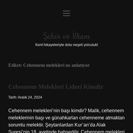
menüyü
Anasayfa
aç
Gizlilik Politikası
Şehir ve İlham
Yasal Uyarı
Kent hikayeleriyle dolu neşeli yolculuk!
Hakkımızda
Etiket:
Cehennem melekleri ne anlatıyor
Cehennem Melekleri Lideri Kimdir
Tarih: Aralık 24, 2024
Cehennem melekleri’nin başı kimdir? Malik, cehennem
meleklerinin başı ve günahkarları cehenneme atmaktan
sorumlu melektir. Şeytanlardan Kur’an’da Alak
Suresi’nin 18. ayetinde bahsedilir. Cehennem melekleri