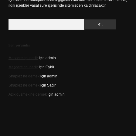
içerikleri,
backlinkpanelicomtr@gmail.com
adresine bildirmeniz halinde,
ilgili içerikler yasal süre içerisinde sitemizden kaldırılacaktır.
Arama
Son yorumlar
Meşcere tipi nedir
için
admin
Meşcere tipi nedir
için
Öykü
Straplez ne demek
için
admin
Straplez ne demek
için
Sağır
Azık düzmek ne demek
için
admin