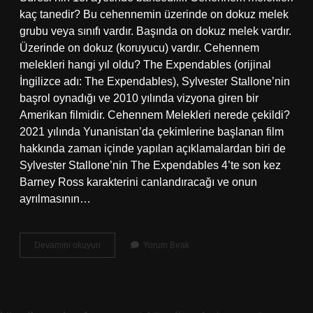
kaç tanedir? Bu cehennemin üzerinde on dokuz melek
grubu veya sınıfı vardır. Başında on dokuz melek vardır.
Üzerinde on dokuz (koruyucu) vardır. Cehennem
melekleri hangi yıl oldu? The Expendables (orijinal
İngilizce adı: The Expendables), Sylvester Stallone’nin
başrol oynadığı ve 2010 yılında vizyona giren bir
Amerikan filmidir. Cehennem Melekleri nerede çekildi?
2021 yılında Yunanistan’da çekimlerine başlanan film
hakkında zaman içinde yapılan açıklamalardan biri de
Sylvester Stallone’nin The Expendables 4’te son kez
Barney Ross karakterini canlandıracağı ve onun
ayrılmasının…
Cehennem
Devamını okuyun
Yorum Bırak
Melekleri
Lideri
Kimdir