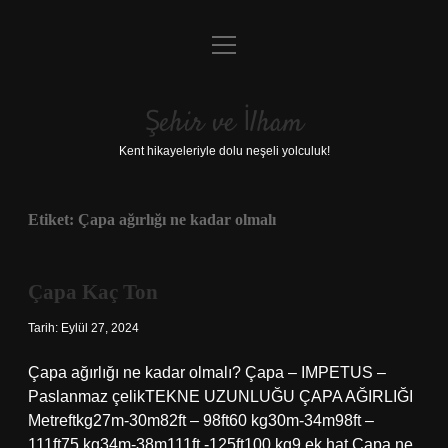
menüyü
Anasayfa
aç
Gizlilik Politikası
Şehir ve İlham
Yasal Uyarı
Kent hikayeleriyle dolu neşeli yolculuk!
Hakkımızda
Etiket:
Çapa ağırlığı ne kadar olmalı
Çapa Kaç Ton
Tarih: Eylül 27, 2024
Çapa ağırlığı ne kadar olmalı? Çapa – IMPETUS –
Paslanmaz çelikTEKNE UZUNLUĞU ÇAPA AĞIRLIĞI
Metreftkg27m-30m82ft – 98ft60 kg30m-34m98ft –
111ft75 kg34m-38m111ft -125ft100 kg9 ek hat Çapa ne