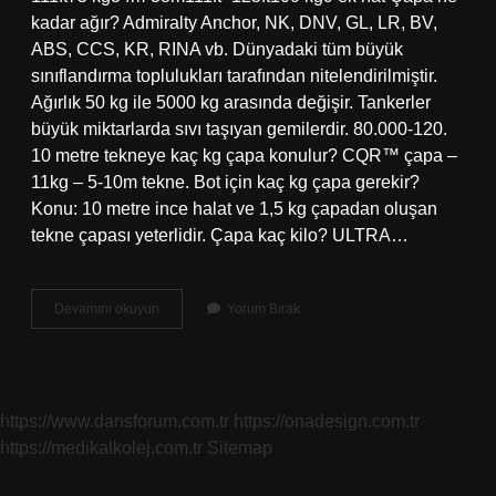
kadar ağır? Admiralty Anchor, NK, DNV, GL, LR, BV,
ABS, CCS, KR, RINA vb. Dünyadaki tüm büyük
sınıflandırma toplulukları tarafından nitelendirilmiştir.
Ağırlık 50 kg ile 5000 kg arasında değişir. Tankerler
büyük miktarlarda sıvı taşıyan gemilerdir. 80.000-120.
10 metre tekneye kaç kg çapa konulur? CQR™ çapa –
11kg – 5-10m tekne. Bot için kaç kg çapa gerekir?
Konu: 10 metre ince halat ve 1,5 kg çapadan oluşan
tekne çapası yeterlidir. Çapa kaç kilo? ULTRA…
Çapa
Devamını okuyun
Yorum Bırak
Kaç
Ton
https://www.dansforum.com.tr
https://onadesign.com.tr
https://medikalkolej.com.tr
Sitemap