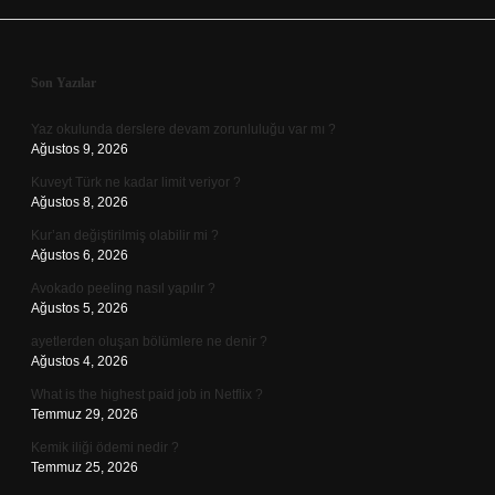
Sidebar
Son Yazılar
Yaz okulunda derslere devam zorunluluğu var mı ?
Ağustos 9, 2026
Kuveyt Türk ne kadar limit veriyor ?
Ağustos 8, 2026
Kur’an değiştirilmiş olabilir mi ?
Ağustos 6, 2026
Avokado peeling nasıl yapılır ?
Ağustos 5, 2026
ayetlerden oluşan bölümlere ne denir ?
Ağustos 4, 2026
What is the highest paid job in Netflix ?
Temmuz 29, 2026
Kemik iliği ödemi nedir ?
Temmuz 25, 2026