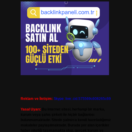
Reklam ve İletişim:
Skype: live:.cid.575569c608265c69
Yasal Uyarı:
Bu internet sitesi, herhangi bir marka,
kurum veya şahıs şirketi ile hiçbir bağlantısı
bulunmamaktadır. Sitede yalnızca kendi hazırladığımız
makaleler paylaşılmaktadır. Burada yer alan içerikler
haber niteliği taşımamakta olup, gerçek kurum ve