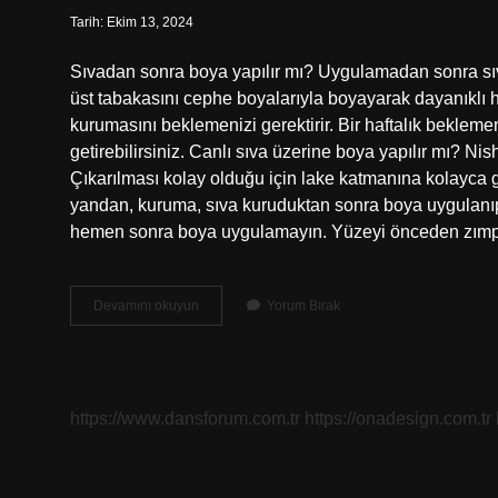
Tarih: Ekim 13, 2024
Sıvadan sonra boya yapılır mı? Uygulamadan sonra sıv
üst tabakasını cephe boyalarıyla boyayarak dayanıklı 
kurumasını beklemenizi gerektirir. Bir haftalık beklem
getirebilirsiniz. Canlı sıva üzerine boya yapılır mı? Nis
Çıkarılması kolay olduğu için lake katmanına kolayca g
yandan, kuruma, sıva kuruduktan sonra boya uygulanıp
hemen sonra boya uygulamayın. Yüzeyi önceden zımp
Sıva
Devamını okuyun
Yorum Bırak
Kurumadan
Boya
Yapılır
Mı
https://www.dansforum.com.tr
https://onadesign.com.tr