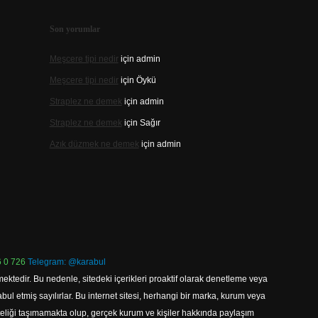
Son yorumlar
Meşcere tipi nedir
için
admin
Meşcere tipi nedir
için
Öykü
Straplez ne demek
için
admin
Straplez ne demek
için
Sağır
Azık düzmek ne demek
için
admin
 0 726
Telegram: @karabul
ektedir. Bu nedenle, sitedeki içerikleri proaktif olarak denetleme veya
 etmiş sayılırlar. Bu internet sitesi, herhangi bir marka, kurum veya
niteliği taşımamakta olup, gerçek kurum ve kişiler hakkında paylaşım