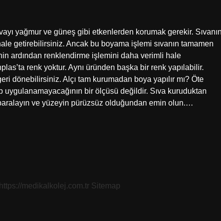
ayı yağmur ve güneş gibi etkenlerden korumak gerekir. Sıvanı
hale getirebilirsiniz. Ancak bu boyama işlemi sıvanın tamamen
enin ardından renklendirme işlemini daha verimli hale
hplas’ta renk yoktur. Aynı üründen başka bir renk yapılabilir.
eri dönebilirsiniz. Alçı tam kurumadan boya yapılır mı? Öte
 uygulanamayacağının bir ölçüsü değildir. Sıva kuruduktan
aralayın ve yüzeyin pürüzsüz olduğundan emin olun.…
https://medikalkolej.com.tr
Sitemap