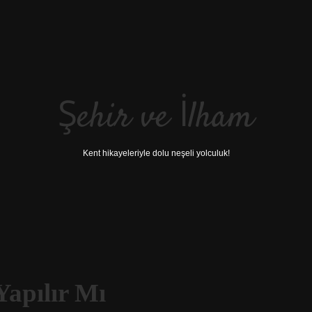
Şehir ve İlham
Kent hikayeleriyle dolu neşeli yolculuk!
apılır Mı