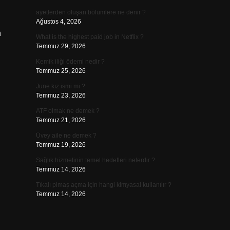
ayetlerden oluşan bölümlere ne denir ?
Ağustos 4, 2026
n
What is the highest paid job in Netflix ?
Temmuz 29, 2026
Kemik iliği ödemi nedir ?
Temmuz 25, 2026
June kız ismi mi ?
Temmuz 23, 2026
ATF olmak ne demek ?
Temmuz 21, 2026
Üvey aile ne demek ?
Temmuz 19, 2026
Sağlık hizmetinin temel hedefleri nelerdir ?
Temmuz 14, 2026
Tıkalı pimaş açma için hangi kimyasal kullanılır ?
Temmuz 14, 2026