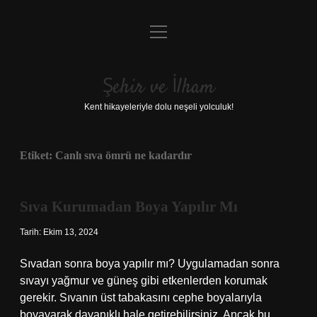
menüyü
Anasayfa
aç
Gizlilik Politikası
Şehir ve İlham
Yasal Uyarı
Kent hikayeleriyle dolu neşeli yolculuk!
Hakkımızda
Etiket:
Canlı sıva ömrü ne kadardır
Sıva Kurumadan Boya Yapılır Mı
Tarih: Ekim 13, 2024
Sıvadan sonra boya yapılır mı? Uygulamadan sonra
sıvayı yağmur ve güneş gibi etkenlerden korumak
gerekir. Sıvanın üst tabakasını cephe boyalarıyla
boyayarak dayanıklı hale getirebilirsiniz. Ancak bu