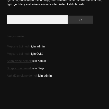
içerikleri,
backlinkpanelicomtr@gmail.com
adresine bildirmeniz halinde,
ilgili içerikler yasal süre içerisinde sitemizden kaldırılacaktır.
Arama
Son yorumlar
Meşcere tipi nedir
için
admin
Meşcere tipi nedir
için
Öykü
Straplez ne demek
için
admin
Straplez ne demek
için
Sağır
Azık düzmek ne demek
için
admin