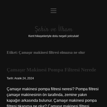
menüyü
Anasayfa
aç
Gizlilik Politikası
Şehir ve İlham
Yasal Uyarı
Kent hikayeleriyle dolu neşeli yolculuk!
Hakkımızda
Etiket:
Çamaşır makinesi filtresi olmazsa ne olur
Çamaşır Makinesi Pompa Filtresi Nerede
Tarih: Aralık 24, 2024
Çamaşır makinesi pompa filtresi neresi? Pompa filtresi
çamaşır makinesinin ön tarafında, zemine yakın
kapağın arkasında bulunur. Çamaşır makinesi pompa
filtresi tıkanırsa ne olur? Çamaşır makinesi filtresi