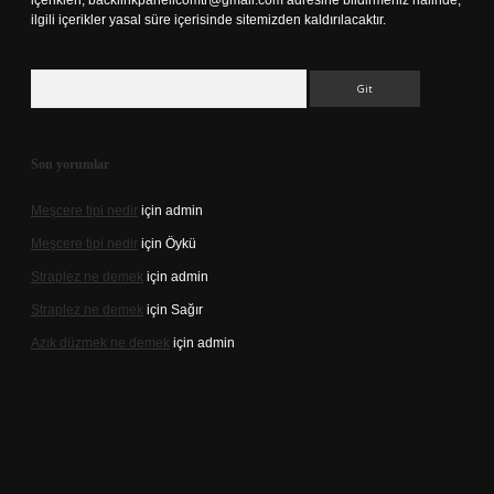
içerikleri,
backlinkpanelicomtr@gmail.com
adresine bildirmeniz halinde,
ilgili içerikler yasal süre içerisinde sitemizden kaldırılacaktır.
Arama
Son yorumlar
Meşcere tipi nedir
için
admin
Meşcere tipi nedir
için
Öykü
Straplez ne demek
için
admin
Straplez ne demek
için
Sağır
Azık düzmek ne demek
için
admin