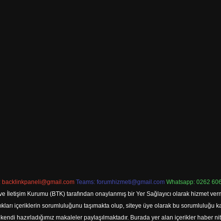
:
backlinkpaneli@gmail.com
Teams:
forumhizmeti@gmail.com
Whatsapp: 0262 606
ve İletişim Kurumu (BTK) tarafından onaylanmış bir Yer Sağlayıcı olarak hizmet verm
rı içeriklerin sorumluluğunu taşımakta olup, siteye üye olarak bu sorumluluğu kabul
a kendi hazırladığımız makaleler paylaşılmaktadır. Burada yer alan içerikler haber 