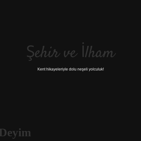
Şehir ve İlham
Kent hikayeleriyle dolu neşeli yolculuk!
 Deyim