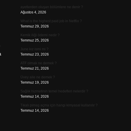
ayetlerden oluşan bölümlere ne denir ?
Ağustos 4, 2026
What is the highest paid job in Netflix ?
Temmuz 29, 2026
Kemik iliği ödemi nedir ?
Temmuz 25, 2026
?
June kız ismi mi ?
a
Temmuz 23, 2026
ATF olmak ne demek ?
Temmuz 21, 2026
Üvey aile ne demek ?
Temmuz 19, 2026
Sağlık hizmetinin temel hedefleri nelerdir ?
Temmuz 14, 2026
Tıkalı pimaş açma için hangi kimyasal kullanılır ?
Temmuz 14, 2026