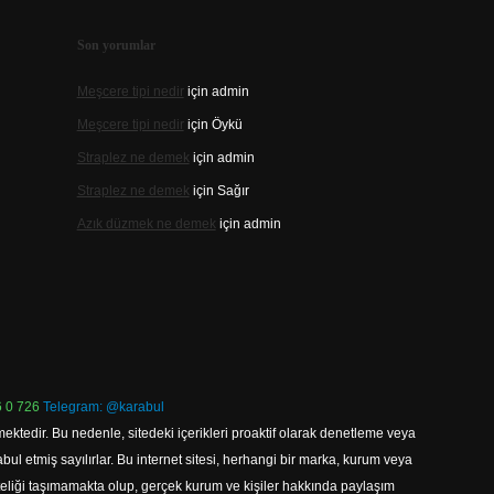
Son yorumlar
Meşcere tipi nedir
için
admin
Meşcere tipi nedir
için
Öykü
Straplez ne demek
için
admin
Straplez ne demek
için
Sağır
Azık düzmek ne demek
için
admin
 0 726
Telegram: @karabul
ektedir. Bu nedenle, sitedeki içerikleri proaktif olarak denetleme veya
 etmiş sayılırlar. Bu internet sitesi, herhangi bir marka, kurum veya
niteliği taşımamakta olup, gerçek kurum ve kişiler hakkında paylaşım