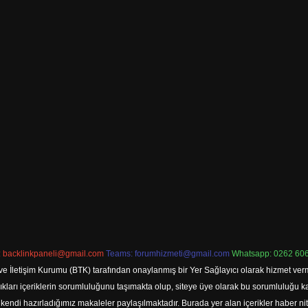
:
backlinkpaneli@gmail.com
Teams:
forumhizmeti@gmail.com
Whatsapp: 0262 606
ve İletişim Kurumu (BTK) tarafından onaylanmış bir Yer Sağlayıcı olarak hizmet verm
rı içeriklerin sorumluluğunu taşımakta olup, siteye üye olarak bu sorumluluğu kabul
a kendi hazırladığımız makaleler paylaşılmaktadır. Burada yer alan içerikler haber 