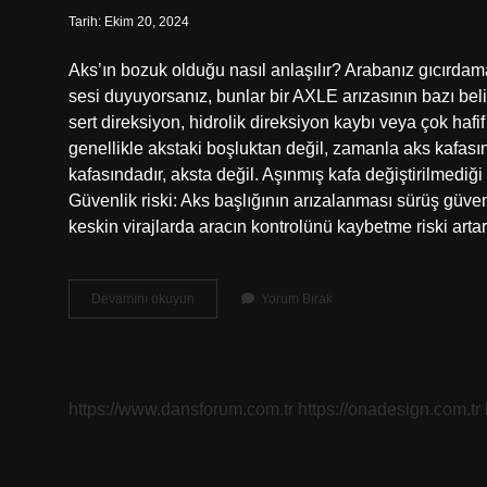
Tarih: Ekim 20, 2024
Aks’ın bozuk olduğu nasıl anlaşılır? Arabanız gıcırda
sesi duyuyorsanız, bunlar bir AXLE arızasının bazı belirti
sert direksiyon, hidrolik direksiyon kaybı veya çok hafi
genellikle akstaki boşluktan değil, zamanla aks kafas
kafasındadır, aksta değil. Aşınmış kafa değiştirilmediği
Güvenlik riski: Aks başlığının arızalanması sürüş güvenli
keskin virajlarda aracın kontrolünü kaybetme riski arta
Aks
Devamını okuyun
Yorum Bırak
Arızası
Nasıl
Tespit
Edilir
https://www.dansforum.com.tr
https://onadesign.com.tr