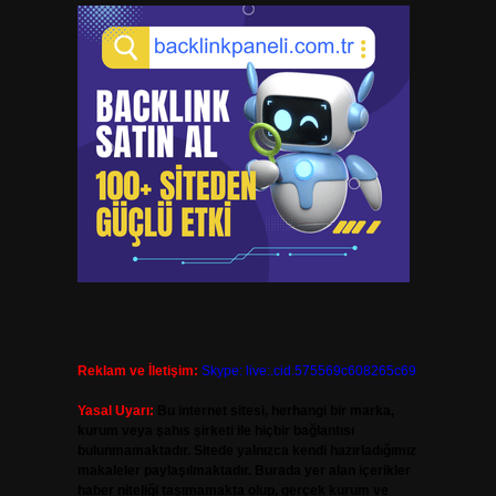
Reklam ve İletişim:
Skype: live:.cid.575569c608265c69
Yasal Uyarı:
Bu internet sitesi, herhangi bir marka,
kurum veya şahıs şirketi ile hiçbir bağlantısı
bulunmamaktadır. Sitede yalnızca kendi hazırladığımız
makaleler paylaşılmaktadır. Burada yer alan içerikler
haber niteliği taşımamakta olup, gerçek kurum ve