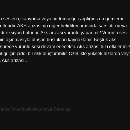
ma sesleri çıkarıyorsa veya bir tümseğe çarptığınızda gümleme
leridir. AKS arızasının diğer belirtileri arasında sarsıntılı veya
f direksiyon bulunur. Aks arızası vuruntu yapar mı? Vuruntu sesi
ının aşınmasıyla oluşan boşluktan kaynaklanır. Boşluk aks
 sürece vuruntu sesi devam edecektir. Aks arızası hızı etkiler mi
ği için ciddi bir risk oluşturabilir. Özellikle yüksek hızlarda vey
r. Aks arızası…
https://medikalkolej.com.tr
Sitemap