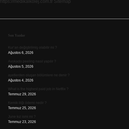
https://medikalkolej.com.tr
Sitemap
Sidebar
Son Yazılar
Kur’an değiştirilmiş olabilir mi ?
Ağustos 6, 2026
Avokado peeling nasıl yapılır ?
Ağustos 5, 2026
ayetlerden oluşan bölümlere ne denir ?
Ağustos 4, 2026
What is the highest paid job in Netflix ?
Temmuz 29, 2026
Kemik iliği ödemi nedir ?
Temmuz 25, 2026
June kız ismi mi ?
Temmuz 23, 2026