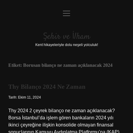
menüyü
Anasayfa
aç
Gizlilik Politikası
Şehir ve İlham
Yasal Uyarı
Kent hikayeleriyle dolu neşeli yolculuk!
Hakkımızda
Etiket:
Borusan bilanço ne zaman açıklanacak 2024
Thy Bilanço 2024 Ne Zaman
Tarih: Ekim 11, 2024
Thy 2024 2 çeyrek bilanço ne zaman açıklanacak?
Borsa İstanbul’da işlem gören bankaların 2024 yılı
ikinci çeyreğine ilişkin konsolide olmayan finansal
sonuçlarının Kamuyu Aydınlatma Platformu’na (KAP)