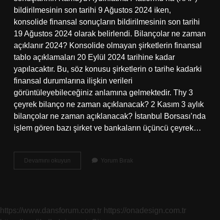
bildirilmesinin son tarihi 9 Ağustos 2024 iken,
konsolide finansal sonuçların bildirilmesinin son tarihi
19 Ağustos 2024 olarak belirlendi. Bilançolar ne zaman
açıklanır 2024? Konsolide olmayan şirketlerin finansal
tablo açıklamaları 20 Eylül 2024 tarihine kadar
yapılacaktır. Bu, söz konusu şirketlerin o tarihe kadarki
finansal durumlarına ilişkin verileri
görüntüleyebileceğiniz anlamına gelmektedir. Thy 3
çeyrek bilanço ne zaman açıklanacak? 2 Kasım 3 aylık
bilançolar ne zaman açıklanacak? İstanbul Borsası’nda
işlem gören bazı şirket ve bankaların üçüncü çeyrek…
Thy
Devamını okuyun
Yorum Bırak
Bilanço
2024
Ne
Zaman
https://www.dansforum.com.tr
https://onadesign.com.tr