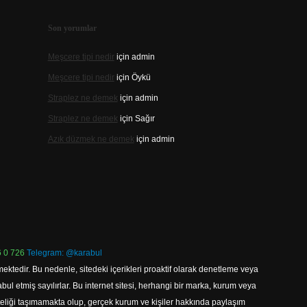
Son yorumlar
Meşcere tipi nedir
için
admin
Meşcere tipi nedir
için
Öykü
Straplez ne demek
için
admin
Straplez ne demek
için
Sağır
Azık düzmek ne demek
için
admin
 0 726
Telegram: @karabul
ektedir. Bu nedenle, sitedeki içerikleri proaktif olarak denetleme veya
 etmiş sayılırlar. Bu internet sitesi, herhangi bir marka, kurum veya
niteliği taşımamakta olup, gerçek kurum ve kişiler hakkında paylaşım