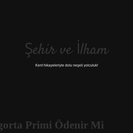
Şehir ve İlham
Kent hikayeleriyle dolu neşeli yolculuk!
gorta Primi Ödenir Mi