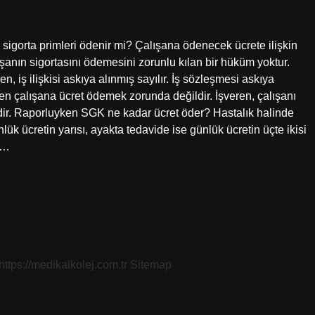
 sigorta primleri ödenir mi? Çalışana ödenecek ücrete ilişkin
alışanın sigortasını ödemesini zorunlu kılan bir hüküm yoktur.
, iş ilişkisi askıya alınmış sayılır. İş sözleşmesi askıya
ren çalışana ücret ödemek zorunda değildir. İşveren, çalışanı
ldir. Raporluyken SGK ne kadar ücret öder? Hastalık halinde
ük ücretin yarısı, ayakta tedavide ise günlük ücretin üçte ikisi
ık…
https://medikalkolej.com.tr
Sitemap