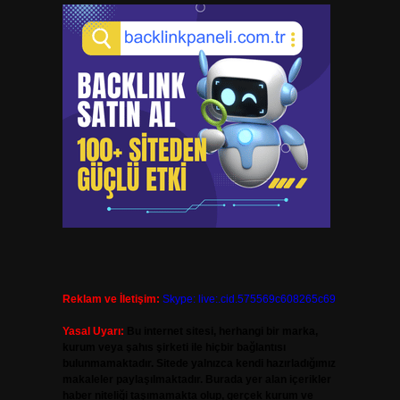
Reklam ve İletişim:
Skype: live:.cid.575569c608265c69
Yasal Uyarı:
Bu internet sitesi, herhangi bir marka,
kurum veya şahıs şirketi ile hiçbir bağlantısı
bulunmamaktadır. Sitede yalnızca kendi hazırladığımız
makaleler paylaşılmaktadır. Burada yer alan içerikler
haber niteliği taşımamakta olup, gerçek kurum ve