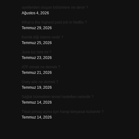
ayetlerden oluşan bölümlere ne denir ?
Ağustos 4, 2026
What is the highest paid job in Netflix ?
Temmuz 29, 2026
Kemik iliği ödemi nedir ?
Temmuz 25, 2026
June kız ismi mi ?
Temmuz 23, 2026
ATF olmak ne demek ?
Temmuz 21, 2026
Üvey aile ne demek ?
Temmuz 19, 2026
Sağlık hizmetinin temel hedefleri nelerdir ?
Temmuz 14, 2026
Tıkalı pimaş açma için hangi kimyasal kullanılır ?
Temmuz 14, 2026