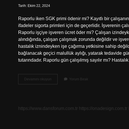
Tarih: Ekim 22, 2024
Raporlu iken SGK primi ödenir mi? Kayıtlı bir çalışanın
ifadeler sigorta primleri için de geçerlidir. İşverenin ç
Raporlu işçiye işveren ücret öder mi? Çalışan izindeyken
alındığında, çalışan çalışmak zorunda değildir ve işve
hastalık iznindeyken işe çağırma yetkisine sahip deği
bağlanacak geçici malullük aylığı, yatarak tedavide günl
tutarındadır. Raporlu gün çalışılmış sayılır mı? Hastal
Raporlu
Devamını okuyun
Yorum Bırak
Olan
Işçinin
Sigorta
Primi
Ödenir
https://www.dansforum.com.tr
https://onadesign.com.tr
Mi