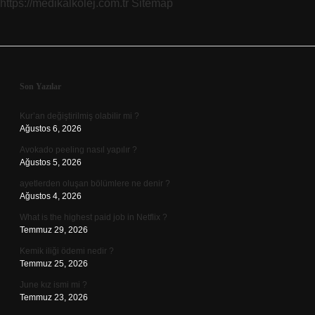
https://medikalkolej.com.tr
Sitemap
Sidebar
Son Yazılar
Kur’an değiştirilmiş olabilir mi ?
Ağustos 6, 2026
Avokado peeling nasıl yapılır ?
Ağustos 5, 2026
ayetlerden oluşan bölümlere ne denir ?
Ağustos 4, 2026
What is the highest paid job in Netflix ?
Temmuz 29, 2026
Kemik iliği ödemi nedir ?
Temmuz 25, 2026
June kız ismi mi ?
Temmuz 23, 2026