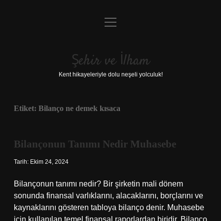
menüyü
Anasayfa
aç
Gizlilik Politikası
Şehir ve İlham
Yasal Uyarı
Kent hikayeleriyle dolu neşeli yolculuk!
Hakkımızda
Etiket:
Bilanço ne demek kısaca
Bilançonun Tanımı Nedir Muhasebe
Tarih: Ekim 24, 2024
Bilançonun tanımı nedir? Bir şirketin mali dönem
sonunda finansal varlıklarını, alacaklarını, borçlarını ve
kaynaklarını gösteren tabloya bilanço denir. Muhasebe
için kullanılan temel finansal raporlardan biridir. Bilanço