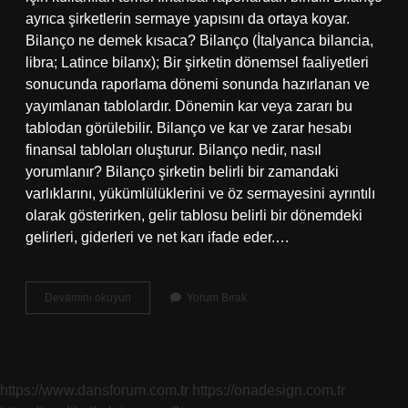
ayrıca şirketlerin sermaye yapısını da ortaya koyar.
Bilanço ne demek kısaca? Bilanço (İtalyanca bilancia,
libra; Latince bilanx); Bir şirketin dönemsel faaliyetleri
sonucunda raporlama dönemi sonunda hazırlanan ve
yayımlanan tablolardır. Dönemin kar veya zararı bu
tablodan görülebilir. Bilanço ve kar ve zarar hesabı
finansal tabloları oluşturur. Bilanço nedir, nasıl
yorumlanır? Bilanço şirketin belirli bir zamandaki
varlıklarını, yükümlülüklerini ve öz sermayesini ayrıntılı
olarak gösterirken, gelir tablosu belirli bir dönemdeki
gelirleri, giderleri ve net karı ifade eder.…
Bilançonun
Devamını okuyun
Yorum Bırak
Tanımı
Nedir
Muhasebe
https://www.dansforum.com.tr
https://onadesign.com.tr