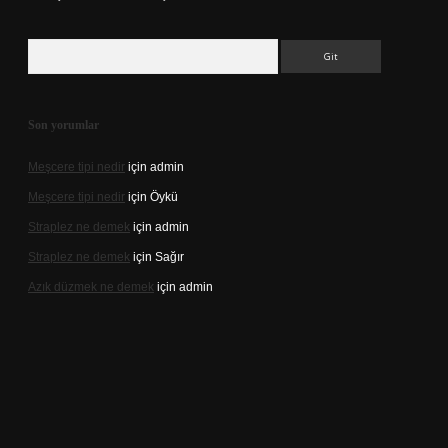
Arama
Son yorumlar
Meşcere tipi nedir
için
admin
Meşcere tipi nedir
için
Öykü
Straplez ne demek
için
admin
Straplez ne demek
için
Sağır
Azık düzmek ne demek
için
admin
s://tulipbett.net/