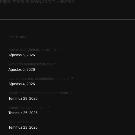
https://medikalkolej.com.tr
Sitemap
Sidebar
Son Yazılar
Kur’an değiştirilmiş olabilir mi ?
Ağustos 6, 2026
Avokado peeling nasıl yapılır ?
Ağustos 5, 2026
ayetlerden oluşan bölümlere ne denir ?
Ağustos 4, 2026
What is the highest paid job in Netflix ?
Temmuz 29, 2026
Kemik iliği ödemi nedir ?
Temmuz 25, 2026
June kız ismi mi ?
Temmuz 23, 2026