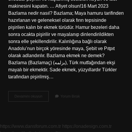
makinesini kapatın. … Afiyet olsun!16 Mart 2023
Bazlama nedir nasıl? Bazlama; Maya hamuru tarifinden
hazırlanan ve geleneksel olarak fırın tepsisinde
pişirilen kalın bir ekmek türüdür. Hamur bezeleri daha
sonra ocakta pişirilir ve mayalanıp dinlendirildikten
sonra elle şekillendirilir. Kalınlığına bağlı olarak
Anadolu’nun birçok yöresinde maya, Şebit ve Pıtpıt
olarak adlandırılır. Bazlama ekmek ne demek?
Bazlama (Bazlamaç) (بزلمه), Türk mutfağından ekşi
mayalı bir ekmektir. Sade ekmek, yüzyıllardır Türkler
tarafından pişirilmiş…
Bazlama
Devamını okuyun
Yorum Bırak
Tost
Ne
Demek
https://www.dansforum.com.tr
https://onadesign.com.tr