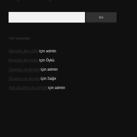
Arama
Son yorumlar
Meşcere tipi nedir
için
admin
Meşcere tipi nedir
için
Öykü
Straplez ne demek
için
admin
Straplez ne demek
için
Sağır
Azık düzmek ne demek
için
admin
s://tulipbett.net/