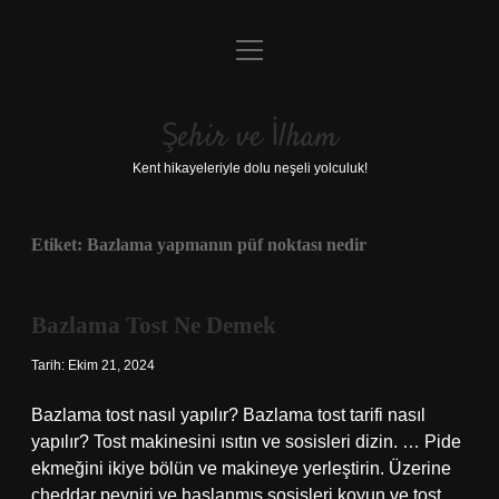
menüyü
Anasayfa
aç
Gizlilik Politikası
Şehir ve İlham
Yasal Uyarı
Kent hikayeleriyle dolu neşeli yolculuk!
Hakkımızda
Etiket:
Bazlama yapmanın püf noktası nedir
Bazlama Tost Ne Demek
Tarih: Ekim 21, 2024
Bazlama tost nasıl yapılır? Bazlama tost tarifi nasıl
yapılır? Tost makinesini ısıtın ve sosisleri dizin. … Pide
ekmeğini ikiye bölün ve makineye yerleştirin. Üzerine
cheddar peyniri ve haşlanmış sosisleri koyun ve tost