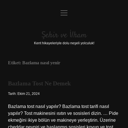
menüyü
Anasayfa
aç
Gizlilik Politikası
Şehir ve İlham
Yasal Uyarı
Kent hikayeleriyle dolu neşeli yolculuk!
Hakkımızda
Etiket:
Bazlama nasıl yenir
Bazlama Tost Ne Demek
Tarih: Ekim 21, 2024
Bazlama tost nasıl yapılır? Bazlama tost tarifi nasıl
yapılır? Tost makinesini ısıtın ve sosisleri dizin. … Pide
ekmeğini ikiye bölün ve makineye yerleştirin. Üzerine
cheddar peyniri ve haşlanmış sosisleri koyun ve tost