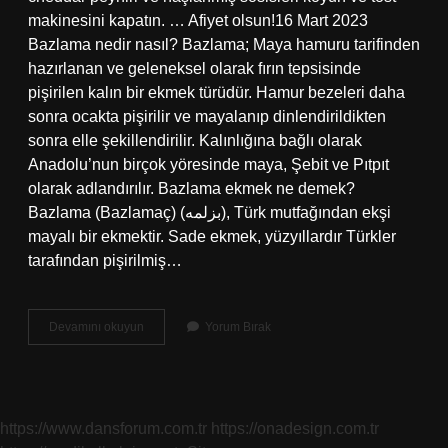
makinesini kapatın. … Afiyet olsun!16 Mart 2023
Bazlama nedir nasıl? Bazlama; Maya hamuru tarifinden
hazırlanan ve geleneksel olarak fırın tepsisinde
pişirilen kalın bir ekmek türüdür. Hamur bezeleri daha
sonra ocakta pişirilir ve mayalanıp dinlendirildikten
sonra elle şekillendirilir. Kalınlığına bağlı olarak
Anadolu’nun birçok yöresinde maya, Şebit ve Pıtpıt
olarak adlandırılır. Bazlama ekmek ne demek?
Bazlama (Bazlamaç) (بزلمه), Türk mutfağından ekşi
mayalı bir ekmektir. Sade ekmek, yüzyıllardır Türkler
tarafından pişirilmiş…
Bazlama
Devamını okuyun
Yorum Bırak
Tost
Ne
Demek
https://www.dansforum.com.tr
https://onadesign.com.tr