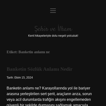
menüyü
Anasayfa
aç
Gizlilik Politikası
Şehir ve İlham
Yasal Uyarı
Kent hikayeleriyle dolu neşeli yolculuk!
Hakkımızda
Etiket:
Banketin anlamı ne
Banketin Sözlük Anlamı Nedir
Tarih: Ekim 15, 2024
Banketin anlamı ne? Karayollarında yol ile bariyer
arasına yerleştirilen sert şerit, araçların arıza, sorun
veya acil durumlarda trafiğin akışını engellemeden
güvenli bir şekilde durmasını sağlamak amacıyla