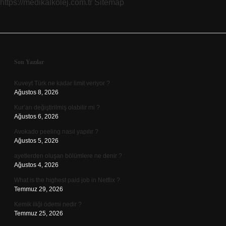
https://medikalkolej.com.tr
Sitemap
Sidebar
Son Yazılar
Kuveyt Türk ne kadar limit veriyor ?
Ağustos 8, 2026
Kur’an değiştirilmiş olabilir mi ?
Ağustos 6, 2026
Avokado peeling nasıl yapılır ?
Ağustos 5, 2026
ayetlerden oluşan bölümlere ne denir ?
Ağustos 4, 2026
What is the highest paid job in Netflix ?
Temmuz 29, 2026
Kemik iliği ödemi nedir ?
Temmuz 25, 2026