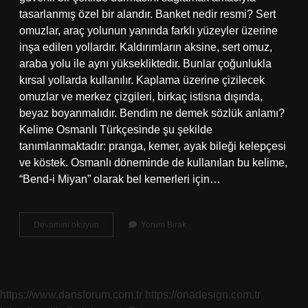
tasarlanmış özel bir alandır. Banket nedir resmi? Sert
omuzlar, araç yolunun yanında farklı yüzeyler üzerine
inşa edilen yollardır. Kaldırımların aksine, sert omuz,
araba yolu ile aynı yüksekliktedir. Bunlar çoğunlukla
kırsal yollarda kullanılır. Kaplama üzerine çizilecek
omuzlar ve merkez çizgileri, birkaç istisna dışında,
beyaz boyanmalıdır. Bendim ne demek sözlük anlamı?
Kelime Osmanlı Türkçesinde şu şekilde
tanımlanmaktadır: pranga, kemer, ayak bileği kelepçesi
ve köstek. Osmanlı döneminde de kullanılan bu kelime,
“Bend-i Miyan” olarak bel kemerleri için…
Banketin
Devamını okuyun
Yorum Bırak
Sözlük
Anlamı
Nedir
https://www.dansforum.com.tr
https://onadesign.com.tr