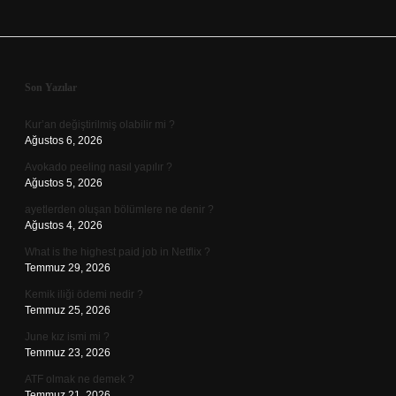
Sidebar
Son Yazılar
Kur’an değiştirilmiş olabilir mi ?
Ağustos 6, 2026
Avokado peeling nasıl yapılır ?
Ağustos 5, 2026
ayetlerden oluşan bölümlere ne denir ?
Ağustos 4, 2026
What is the highest paid job in Netflix ?
Temmuz 29, 2026
Kemik iliği ödemi nedir ?
Temmuz 25, 2026
June kız ismi mi ?
Temmuz 23, 2026
ATF olmak ne demek ?
Temmuz 21, 2026