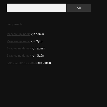
Arama
Son yorumlar
Meşcere tipi nedir
için
admin
Meşcere tipi nedir
için
Öykü
Straplez ne demek
için
admin
Straplez ne demek
için
Sağır
Azık düzmek ne demek
için
admin
s://tulipbett.net/