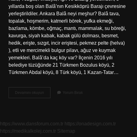
yıllarda boş olan Balâ’nın Kesikköprü Barajı çevresine
yerleştirildiler. Ankara Balâ neyi meşhur? Balâ tava,
topalak, hoşmerim, katmerli börek, yufka ekmeği,
bazlama, kömbe, oğmaç, mantı, mammalak, su böreği,
kavurga, siyah kabak, kabak gülü dolması, besmet,
hedik, erişte, sızgıt, incir eriştesi, pekmez pelte (helva)
), etli ve mercimekli bulgur pilavı, ağuz ve kuymak
yemekleri. Balâ’da kaç köy var? İlçenin 2016 yılı
belediye tüzüğünde 21 Türkmen Bozulus köyü, 2
Türkmen Abdal köyü, 8 Türk köyü, 1 Kazan-Tatar…
Balâ
Devamını okuyun
Yorum Bırak
Ankara
Nüfusu
Ne
Kadar
https://www.dansforum.com.tr
https://onadesign.com.tr
https://medikalkolej.com.tr
Sitemap