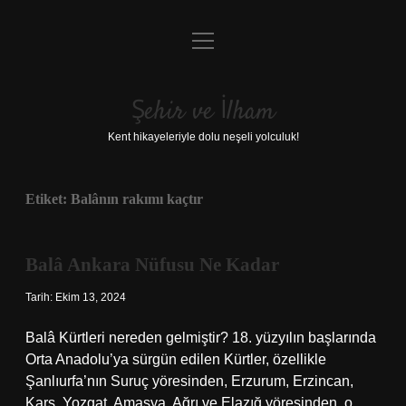
menüyü
Anasayfa
aç
Gizlilik Politikası
Şehir ve İlham
Yasal Uyarı
Kent hikayeleriyle dolu neşeli yolculuk!
Hakkımızda
Etiket:
Balânın rakımı kaçtır
Balâ Ankara Nüfusu Ne Kadar
Tarih: Ekim 13, 2024
Balâ Kürtleri nereden gelmiştir? 18. yüzyılın başlarında
Orta Anadolu’ya sürgün edilen Kürtler, özellikle
Şanlıurfa’nın Suruç yöresinden, Erzurum, Erzincan,
Kars, Yozgat, Amasya, Ağrı ve Elazığ yöresinden, o