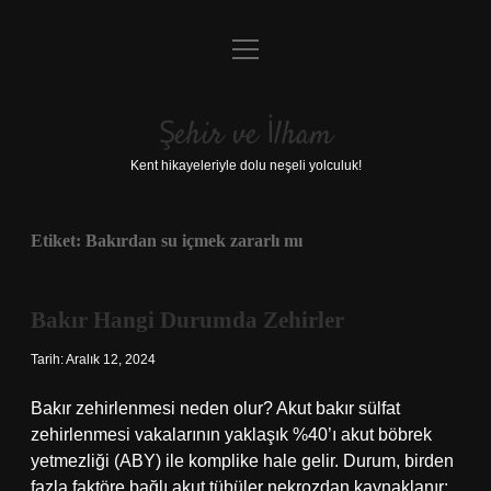
menüyü
Anasayfa
aç
Gizlilik Politikası
Şehir ve İlham
Yasal Uyarı
Kent hikayeleriyle dolu neşeli yolculuk!
Hakkımızda
Etiket:
Bakırdan su içmek zararlı mı
Bakır Hangi Durumda Zehirler
Tarih: Aralık 12, 2024
Bakır zehirlenmesi neden olur? Akut bakır sülfat
zehirlenmesi vakalarının yaklaşık %40’ı akut böbrek
yetmezliği (ABY) ile komplike hale gelir. Durum, birden
fazla faktöre bağlı akut tübüler nekrozdan kaynaklanır: