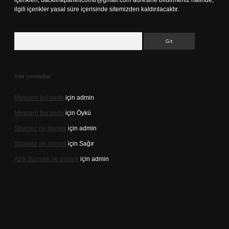
içerikleri,
backlinkpanelicomtr@gmail.com
adresine bildirmeniz halinde,
ilgili içerikler yasal süre içerisinde sitemizden kaldırılacaktır.
Arama
Son yorumlar
Meşcere tipi nedir
için
admin
Meşcere tipi nedir
için
Öykü
Straplez ne demek
için
admin
Straplez ne demek
için
Sağır
Azık düzmek ne demek
için
admin