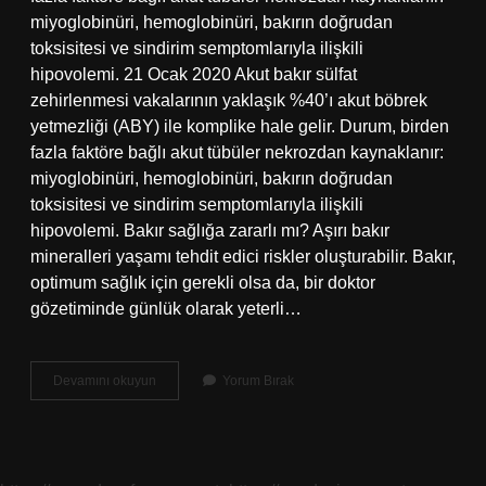
miyoglobinüri, hemoglobinüri, bakırın doğrudan
toksisitesi ve sindirim semptomlarıyla ilişkili
hipovolemi. 21 Ocak 2020 Akut bakır sülfat
zehirlenmesi vakalarının yaklaşık %40’ı akut böbrek
yetmezliği (ABY) ile komplike hale gelir. Durum, birden
fazla faktöre bağlı akut tübüler nekrozdan kaynaklanır:
miyoglobinüri, hemoglobinüri, bakırın doğrudan
toksisitesi ve sindirim semptomlarıyla ilişkili
hipovolemi. Bakır sağlığa zararlı mı? Aşırı bakır
mineralleri yaşamı tehdit edici riskler oluşturabilir. Bakır,
optimum sağlık için gerekli olsa da, bir doktor
gözetiminde günlük olarak yeterli…
Bakır
Devamını okuyun
Yorum Bırak
Hangi
Durumda
Zehirler