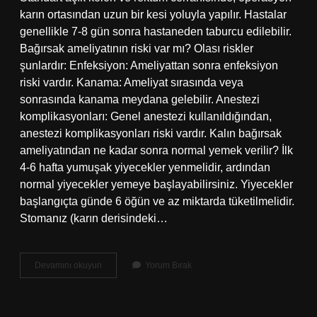
karın ortasından uzun bir kesi yoluyla yapılır. Hastalar
genellikle 7-8 gün sonra hastaneden taburcu edilebilir.
Bağırsak ameliyatının riski var mı? Olası riskler
şunlardır: Enfeksiyon: Ameliyattan sonra enfeksiyon
riski vardır. Kanama: Ameliyat sırasında veya
sonrasında kanama meydana gelebilir. Anestezi
komplikasyonları: Genel anestezi kullanıldığından,
anestezi komplikasyonları riski vardır. Kalın bağırsak
ameliyatından ne kadar sonra normal yemek verilir? İlk
4-6 hafta yumuşak yiyecekler yenmelidir, ardından
normal yiyecekler yemeye başlayabilirsiniz. Yiyecekler
başlangıçta günde 6 öğün ve az miktarda tüketilmelidir.
Stomanız (karın derisindeki…
Bağırsak
Devamını okuyun
Yorum Bırak
Ameliyatı
Ne
Kadar
Sürede