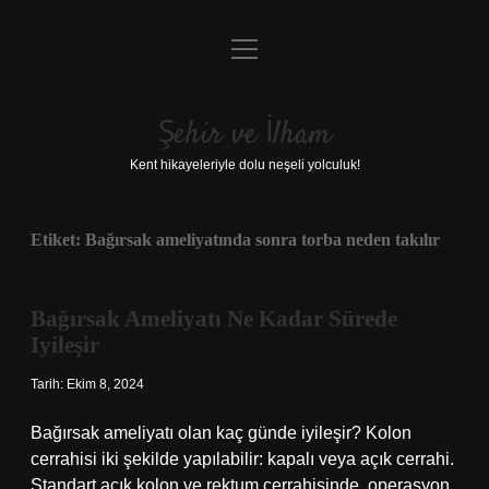
menüyü
Anasayfa
aç
Gizlilik Politikası
Şehir ve İlham
Yasal Uyarı
Kent hikayeleriyle dolu neşeli yolculuk!
Hakkımızda
Etiket:
Bağırsak ameliyatında sonra torba neden takılır
Bağırsak Ameliyatı Ne Kadar Sürede
Iyileşir
Tarih: Ekim 8, 2024
Bağırsak ameliyatı olan kaç günde iyileşir? Kolon
cerrahisi iki şekilde yapılabilir: kapalı veya açık cerrahi.
Standart açık kolon ve rektum cerrahisinde, operasyon