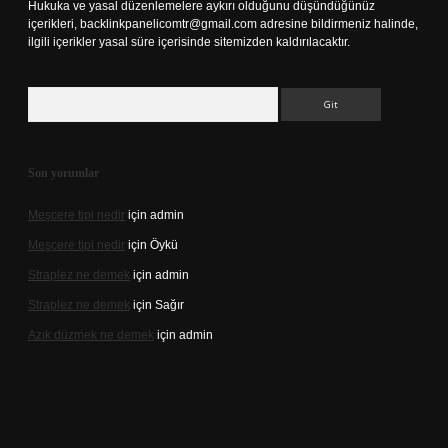
Hukuka ve yasal düzenlemelere aykırı olduğunu düşündüğünüz
içerikleri,
backlinkpanelicomtr@gmail.com
adresine bildirmeniz halinde,
ilgili içerikler yasal süre içerisinde sitemizden kaldırılacaktır.
Arama
Son yorumlar
Meşcere tipi nedir
için
admin
Meşcere tipi nedir
için
Öykü
Straplez ne demek
için
admin
Straplez ne demek
için
Sağır
Azık düzmek ne demek
için
admin