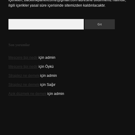
içerikleri,
backlinkpanelicomtr@gmail.com
adresine bildirmeniz halinde,
ilgili içerikler yasal süre içerisinde sitemizden kaldırılacaktır.
Arama
Son yorumlar
Meşcere tipi nedir
için
admin
Meşcere tipi nedir
için
Öykü
Straplez ne demek
için
admin
Straplez ne demek
için
Sağır
Azık düzmek ne demek
için
admin