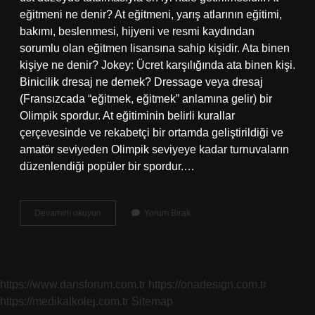
eğitmeni ne denir? At eğitmeni, yarış atlarının eğitimi,
bakımı, beslenmesi, hijyeni ve resmi kaydından
sorumlu olan eğitmen lisansına sahip kişidir. Ata binen
kişiye ne denir? Jokey: Ücret karşılığında ata binen kişi.
Binicilik dresaj ne demek? Dressage veya dresaj
(Fransızcada “eğitmek, eğitmek” anlamına gelir) bir
Olimpik spordur. At eğitiminin belirli kurallar
çerçevesinde ve rekabetçi bir ortamda geliştirildiği ve
amatör seviyeden Olimpik seviyeye kadar turnuvaların
düzenlendiği popüler bir spordur.…
At
Devamını okuyun
Yorum Bırak
Terbiyecisi
Ne
Denir
https://www.dansforum.com.tr
https://onadesign.com.tr
https://medikalkolej.com.tr
Sitemap