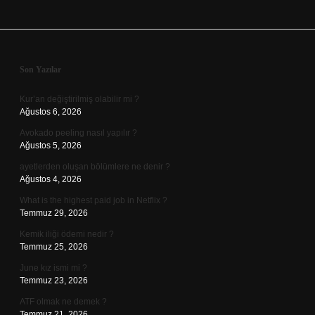
Sidebar
Son Yazılar
Kur’an değiştirilmiş olabilir mi ?
Ağustos 6, 2026
Avokado peeling nasıl yapılır ?
Ağustos 5, 2026
ayetlerden oluşan bölümlere ne denir ?
Ağustos 4, 2026
What is the highest paid job in Netflix ?
Temmuz 29, 2026
Kemik iliği ödemi nedir ?
Temmuz 25, 2026
June kız ismi mi ?
Temmuz 23, 2026
ATF olmak ne demek ?
Temmuz 21, 2026