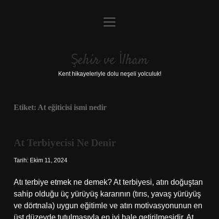
menüyü
Anasayfa
aç
Gizlilik Politikası
Şehir ve İlham
Yasal Uyarı
Kent hikayeleriyle dolu neşeli yolculuk!
Hakkımızda
Etiket:
At eğiticisi ismi nedir
At Terbiyecisi Ne Denir
Tarih: Ekim 11, 2024
Atı terbiye etmek ne demek? At terbiyesi, atın doğuştan
sahip olduğu üç yürüyüş kararının (tırıs, yavaş yürüyüş
ve dörtnala) uygun eğitimle ve atın motivasyonunun en
üst düzeyde tutulmasıyla en iyi hale getirilmesidir. At