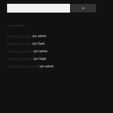
Arama
Son yorumlar
Meşcere tipi nedir
için
admin
Meşcere tipi nedir
için
Öykü
Straplez ne demek
için
admin
Straplez ne demek
için
Sağır
Azık düzmek ne demek
için
admin
://tulipbett.net/