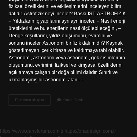
fiziksel özelliklerini ve etkileşimlerini inceleyen bilim
dalıdır. Astrofizik neyi inceler? Baskı-IST. ASTROFİZİK
– Yıldızların iç yapılarını ayrı ayrı inceler, – Nasıl enerji
ürettiklerini ve bu enerjilerin nasıl ölçülebileceğini, –
Denge koşullarını, yıldız oluşumunu, evrimini ve
sonunu inceler. Astronomi bir fizik dalı mıdır? Kaynak
gösterilmeyen içerik itiraza ve kaldırmaya tabi olabilir.
Astronomi, astronomi veya astronomi, gök cisimlerinin
oluşumunu, evrimini, fiziksel ve kimyasal özelliklerini
açıklamaya çalışan bir doğa bilimi dalıdır. Sınırlı ve
uzmanlaşmış bir astronomi alanı…
Astrofizik
Devamını okuyun
Yorum Bırak
Bilim
Dalı
Mıdır
https://www.dansforum.com.tr
https://onadesign.com.tr