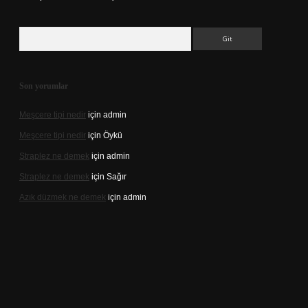
Arama
Son yorumlar
Meşcere tipi nedir
için
admin
Meşcere tipi nedir
için
Öykü
Straplez ne demek
için
admin
Straplez ne demek
için
Sağır
Azık düzmek ne demek
için
admin
://tulipbett.net/