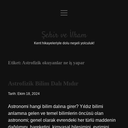
menüyü
Anasayfa
aç
Gizlilik Politikası
Şehir ve İlham
Yasal Uyarı
Kent hikayeleriyle dolu neşeli yolculuk!
Hakkımızda
Etiket:
Astrofizik okuyanlar ne iş yapar
Astrofizik Bilim Dalı Mıdır
Tarih: Ekim 18, 2024
Astronomi hangi bilim dalına girer? Yıldız bilimi
anlamına gelen ve temel bilimlerin öncüsü olan
astronomi; genel olarak evrendeki her türlü maddenin
dağılımını, hareketini, kimyasal bileşimini, evrimini,