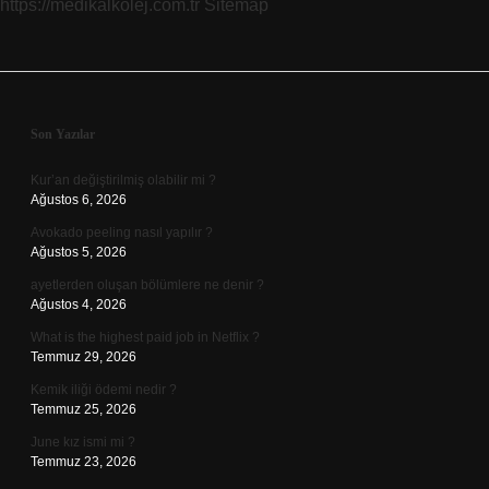
https://medikalkolej.com.tr
Sitemap
Sidebar
Son Yazılar
Kur’an değiştirilmiş olabilir mi ?
Ağustos 6, 2026
Avokado peeling nasıl yapılır ?
Ağustos 5, 2026
ayetlerden oluşan bölümlere ne denir ?
Ağustos 4, 2026
What is the highest paid job in Netflix ?
Temmuz 29, 2026
Kemik iliği ödemi nedir ?
Temmuz 25, 2026
June kız ismi mi ?
Temmuz 23, 2026