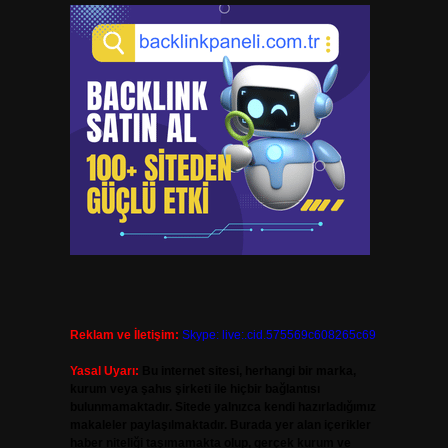
Reklam ve İletişim:
Skype: live:.cid.575569c608265c69
Yasal Uyarı:
Bu internet sitesi, herhangi bir marka,
kurum veya şahıs şirketi ile hiçbir bağlantısı
bulunmamaktadır. Sitede yalnızca kendi hazırladığımız
makaleler paylaşılmaktadır. Burada yer alan içerikler
haber niteliği taşımamakta olup, gerçek kurum ve