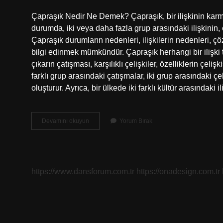
Çapraşık Nedir Ne Demek? Çapraşık, bir ilişkinin karmaş
durumda, iki veya daha fazla grup arasındaki ilişkinin
Çapraşık durumların nedenleri, ilişkilerin nedenleri, çö
bilgi edinmek mümkündür. Çapraşık herhangi bir ilişki 
çıkarın çatışması, karşılıklı çelişkiler, özelliklerin çeliş
farklı grup arasındaki çatışmalar, iki grup arasındaki ç
oluşturur. Ayrıca, bir ülkede iki farklı kültür arasındaki i
Çapraşık
Devamını okuyun
Yorum Bırak
nedir
ne
demek
https://www.dansforum.com.tr
https://onadesign.com.tr