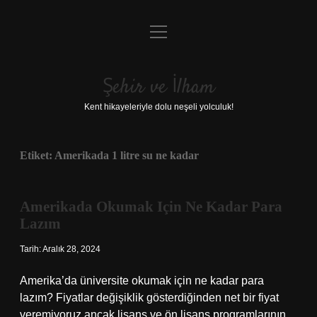
menüyü
Anasayfa
aç
Gizlilik Politikası
Şehir ve İlham
Yasal Uyarı
Kent hikayeleriyle dolu neşeli yolculuk!
Hakkımızda
Etiket:
Amerikada 1 litre su ne kadar
Amerikada Okumak Için Ne Kadar Para
Lazım
Tarih: Aralık 28, 2024
Amerika’da üniversite okumak için ne kadar para
lazım? Fiyatlar değişiklik gösterdiğinden net bir fiyat
veremiyoruz ancak lisans ve ön lisans programlarının