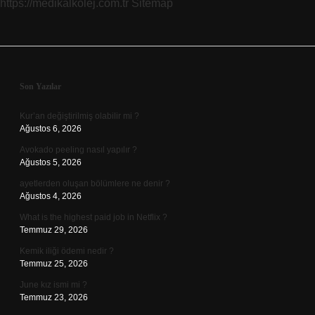
https://medikalkolej.com.tr
Sitemap
Sidebar
Son Yazılar
Kur’an değiştirilmiş olabilir mi ?
Ağustos 6, 2026
Avokado peeling nasıl yapılır ?
Ağustos 5, 2026
ayetlerden oluşan bölümlere ne denir ?
Ağustos 4, 2026
What is the highest paid job in Netflix ?
Temmuz 29, 2026
Kemik iliği ödemi nedir ?
Temmuz 25, 2026
June kız ismi mi ?
Temmuz 23, 2026