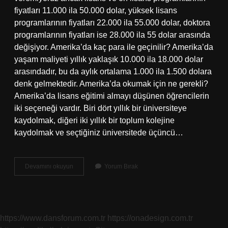
fiyatları 11.000 ila 50.000 dolar, yüksek lisans
programlarının fiyatları 22.000 ila 55.000 dolar, doktora
programlarının fiyatları ise 28.000 ila 55 dolar arasında
değişiyor. Amerika’da kaç para ile geçinilir? Amerika’da
yaşam maliyeti yıllık yaklaşık 10.000 ila 18.000 dolar
arasındadır, bu da aylık ortalama 1.000 ila 1.500 dolara
denk gelmektedir. Amerika’da okumak için ne gerekli?
Amerika’da lisans eğitimi almayı düşünen öğrencilerin
iki seçeneği vardır. Biri dört yıllık bir üniversiteye
kaydolmak, diğeri iki yıllık bir toplum kolejine
kaydolmak ve seçtiğiniz üniversitede üçüncü…
Amerikada
Devamını okuyun
Yorum Bırak
Okumak
Için
Ne
Kadar
Para
https://www.dansforum.com.tr
https://onadesign.com.tr
Lazım