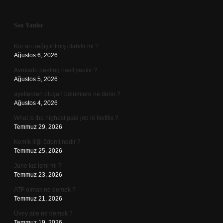
Sidebar
Son Yazılar
Kur’an değiştirilmiş olabilir mi ?
Ağustos 6, 2026
Avokado peeling nasıl yapılır ?
Ağustos 5, 2026
ayetlerden oluşan bölümlere ne denir ?
Ağustos 4, 2026
What is the highest paid job in Netflix ?
Temmuz 29, 2026
Kemik iliği ödemi nedir ?
Temmuz 25, 2026
June kız ismi mi ?
Temmuz 23, 2026
ATF olmak ne demek ?
Temmuz 21, 2026
Üvey aile ne demek ?
Temmuz 19, 2026