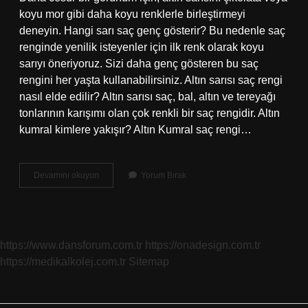
koyu mor gibi daha koyu renklerle birleştirmeyi
deneyin. Hangi sarı saç genç gösterir? Bu nedenle saç
renginde yenilik isteyenler için ilk renk olarak koyu
sarıyı öneriyoruz. Sizi daha genç gösteren bu saç
rengini her yaşta kullanabilirsiniz. Altın sarısı saç rengi
nasıl elde edilir? Altın sarısı saç, bal, altın ve tereyağı
tonlarının karışımı olan çok renkli bir saç rengidir. Altın
kumral kimlere yakışır? Altın Kumral saç rengi…
Altın
Devamını okuyun
Yorum Bırak
Sarısı
Saç
Rengi
Kimlere
Yakışır
https://www.dansforum.com.tr
https://onadesign.com.tr
https://medikalkolej.com.tr
Sitemap