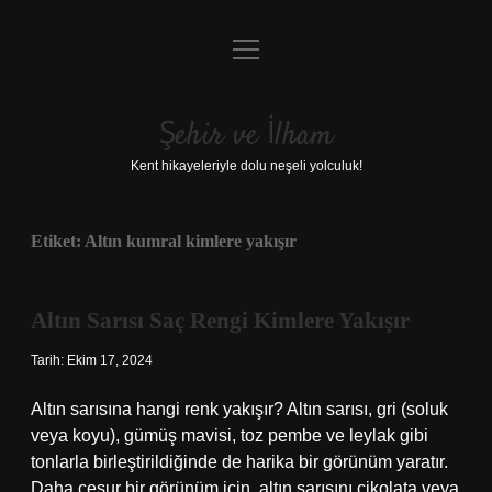
menüyü
Anasayfa
aç
Gizlilik Politikası
Şehir ve İlham
Yasal Uyarı
Kent hikayeleriyle dolu neşeli yolculuk!
Hakkımızda
Etiket:
Altın kumral kimlere yakışır
Altın Sarısı Saç Rengi Kimlere Yakışır
Tarih: Ekim 17, 2024
Altın sarısına hangi renk yakışır? Altın sarısı, gri (soluk
veya koyu), gümüş mavisi, toz pembe ve leylak gibi
tonlarla birleştirildiğinde de harika bir görünüm yaratır.
Daha cesur bir görünüm için, altın sarısını çikolata veya