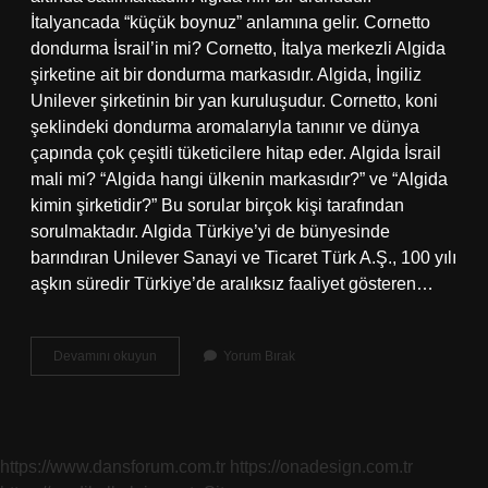
İtalyancada “küçük boynuz” anlamına gelir. Cornetto
dondurma İsrail’in mi? Cornetto, İtalya merkezli Algida
şirketine ait bir dondurma markasıdır. Algida, İngiliz
Unilever şirketinin bir yan kuruluşudur. Cornetto, koni
şeklindeki dondurma aromalarıyla tanınır ve dünya
çapında çok çeşitli tüketicilere hitap eder. Algida İsrail
mali mi? “Algida hangi ülkenin markasıdır?” ve “Algida
kimin şirketidir?” Bu sorular birçok kişi tarafından
sorulmaktadır. Algida Türkiye’yi de bünyesinde
barındıran Unilever Sanayi ve Ticaret Türk A.Ş., 100 yılı
aşkın süredir Türkiye’de aralıksız faaliyet gösteren…
Cornetto
Devamını okuyun
Yorum Bırak
Hangi
Ülkeye
Ait
https://www.dansforum.com.tr
https://onadesign.com.tr