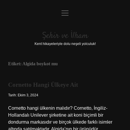
menüyü
Anasayfa
aç
Gizlilik Politikası
Şehir ve İlham
Yasal Uyarı
Kent hikayeleriyle dolu neşeli yolculuk!
Hakkımızda
Etiket:
Algida boykot mu
Cornetto Hangi Ülkeye Ait
Tarih: Ekim 3, 2024
Cornetto hangi ülkenin malıdır? Cornetto, İngiliz-
Hollandalı Unilever şirketine ait koni biçimli bir
dondurma markasıdır ve birçok ülkede farklı isimler
altında satılmaktadır. Algida’nın bir ürünüdür.