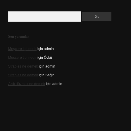
Arama
Son yorumlar
Meşcere tipi nedir
için
admin
Meşcere tipi nedir
için
Öykü
Straplez ne demek
için
admin
Straplez ne demek
için
Sağır
Azık düzmek ne demek
için
admin
i
https://tulipbett.net/