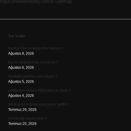
https://medikalkolej.com.tr
Sitemap
Sidebar
Son Yazılar
Kuveyt Türk ne kadar limit veriyor ?
Ağustos 8, 2026
Kur’an değiştirilmiş olabilir mi ?
Ağustos 6, 2026
Avokado peeling nasıl yapılır ?
Ağustos 5, 2026
ayetlerden oluşan bölümlere ne denir ?
Ağustos 4, 2026
What is the highest paid job in Netflix ?
Temmuz 29, 2026
Kemik iliği ödemi nedir ?
Temmuz 25, 2026