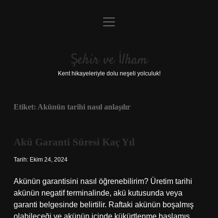
menüyü
Anasayfa
aç
Gizlilik Politikası
Şehir ve İlham
Yasal Uyarı
Kent hikayeleriyle dolu neşeli yolculuk!
Hakkımızda
Etiket:
Akünün tarihi nasıl anlaşılır
Akü Garanti Süresi Kaç Yıl
Tarih: Ekim 24, 2024
Akünün garantisini nasıl öğrenebilirim? Üretim tarihi
akünün negatif terminalinde, akü kutusunda veya
garanti belgesinde belirtilir. Raftaki akünün boşalmış
olabileceği ve akünün içinde kükürtlenme başlamış