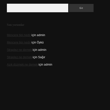
Arama
Son yorumlar
Meşcere tipi nedir
için
admin
Meşcere tipi nedir
için
Öykü
Straplez ne demek
için
admin
Straplez ne demek
için
Sağır
Azık düzmek ne demek
için
admin
://tulipbett.net/