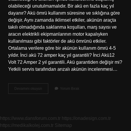
olabileceği unutulmamalıdır. Bir akü en fazla kaç yıl
dayanır? Akü ömrü kullanım süresine ve sıklığına göre
değişir. Aynı zamanda iklimsel etkiler, akünün araçta
takılı olmadığında saklanma koşulları, marş sayısı ve
aracın elektrikli ekipmanlarının motor kapalıyken
kullanılması gibi faktörler de akü ömrünü etkiler.
Ortalama verilere göre bir akünün kullanım ömrü 4-5
yıldır. İnci akü 72 amper kaç yıl garantili? İnci Akü12
Volt 72 Amper 2 yıl garantili. Akü garantiden değişir mi?
Yetkili servis tarafından arızalı akünün incelenmesi…
Akü
Devamını okuyun
Yorum Bırak
Garanti
Süresi
Kaç
Yıl
https://www.dansforum.com.tr
https://onadesign.com.tr
https://medikalkolej.com.tr
Sitemap