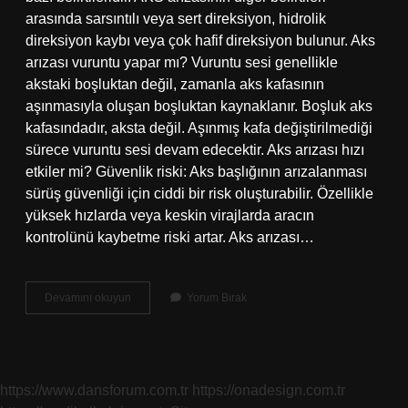
arasında sarsıntılı veya sert direksiyon, hidrolik
direksiyon kaybı veya çok hafif direksiyon bulunur. Aks
arızası vuruntu yapar mı? Vuruntu sesi genellikle
akstaki boşluktan değil, zamanla aks kafasının
aşınmasıyla oluşan boşluktan kaynaklanır. Boşluk aks
kafasındadır, aksta değil. Aşınmış kafa değiştirilmediği
sürece vuruntu sesi devam edecektir. Aks arızası hızı
etkiler mi? Güvenlik riski: Aks başlığının arızalanması
sürüş güvenliği için ciddi bir risk oluşturabilir. Özellikle
yüksek hızlarda veya keskin virajlarda aracın
kontrolünü kaybetme riski artar. Aks arızası…
Aks
Devamını okuyun
Yorum Bırak
Arızası
Nasıl
Tespit
Edilir
https://www.dansforum.com.tr
https://onadesign.com.tr