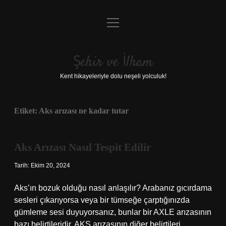
menüyü
Anasayfa
aç
Gizlilik Politikası
Şehir ve İlham
Yasal Uyarı
Kent hikayeleriyle dolu neşeli yolculuk!
Hakkımızda
Etiket:
Aks arızası ne kadar tutar
Aks Arızası Nasıl Tespit Edilir
Tarih: Ekim 20, 2024
Aks’ın bozuk olduğu nasıl anlaşılır? Arabanız gıcırdama
sesleri çıkarıyorsa veya bir tümseğe çarptığınızda
gümleme sesi duyuyorsanız, bunlar bir AXLE arızasının
bazı belirtileridir. AKS arızasının diğer belirtileri