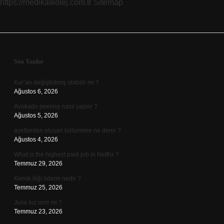
https://medikalkolej.com.tr
Sitemap
Sidebar
Son Yazılar
Kur’an değiştirilmiş olabilir mi ?
Ağustos 6, 2026
Avokado peeling nasıl yapılır ?
Ağustos 5, 2026
ayetlerden oluşan bölümlere ne denir ?
Ağustos 4, 2026
What is the highest paid job in Netflix ?
Temmuz 29, 2026
Kemik iliği ödemi nedir ?
Temmuz 25, 2026
June kız ismi mi ?
Temmuz 23, 2026