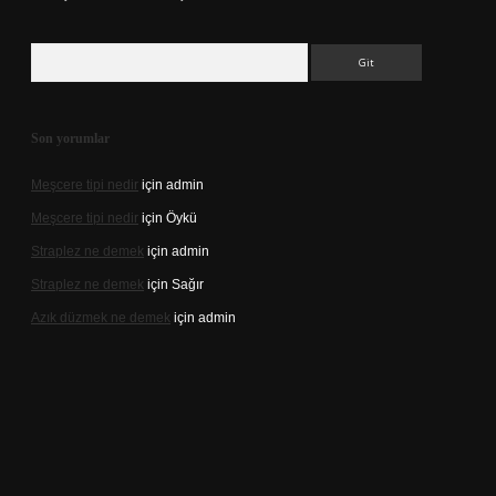
Arama
Son yorumlar
Meşcere tipi nedir
için
admin
Meşcere tipi nedir
için
Öykü
Straplez ne demek
için
admin
Straplez ne demek
için
Sağır
Azık düzmek ne demek
için
admin
://tulipbett.net/