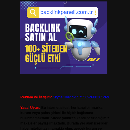
Reklam ve İletişim:
Skype: live:.cid.575569c608265c69
Yasal Uyarı:
Bu internet sitesi, herhangi bir marka,
kurum veya şahıs şirketi ile hiçbir bağlantısı
bulunmamaktadır. Sitede yalnızca kendi hazırladığımız
makaleler paylaşılmaktadır. Burada yer alan içerikler
haber niteliği taşımamakta olup, gerçek kurum ve