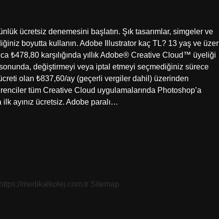
7 günlük ücretsiz denemesini başlatın. Şık tasarımlar, simgeler ve
diğiniz boyutta kullanın. Adobe Illustrator kaç TL? 13 yaş ve üzer
nızca ₺478,80 karşılığında yıllık Adobe® Creative Cloud™ üyeliği
in sonunda, değiştirmeyi veya iptal etmeyi seçmediğiniz sürece
ücreti olan ₺837,60/ay (geçerli vergiler dahil) üzerinden
 Öğrenciler tüm Creative Cloud uygulamalarında Photoshop’a
ca ilk ayınız ücretsiz. Adobe paralı…
https://medikalkolej.com.tr
Sitemap