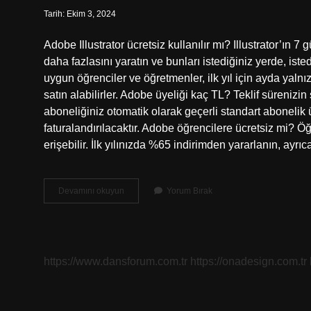
Tarih: Ekim 3, 2024
Adobe Illustrator ücretsiz kullanılır mı? Illustrator’ın 
daha fazlasını yaratın ve bunları istediğiniz yerde, iste
uygun öğrenciler ve öğretmenler, ilk yıl için ayda yal
satın alabilirler. Adobe üyeliği kaç TL? Teklif süreniz
aboneliğiniz otomatik olarak geçerli standart abonelik 
faturalandırılacaktır. Adobe öğrencilere ücretsiz mi?
erişebilir. İlk yılınızda %65 indirimden yararlanın, ayrı
Adobe
Devamını okuyun
Yorum Bırak
Illustrator
Draw
Ücretli
Mi
https://www.dansforum.com.tr
https://onadesign.com.tr