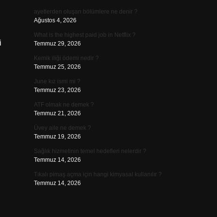
ayetlerden oluşan bölümlere ne denir ?
Ağustos 4, 2026
What is the highest paid job in Netflix ?
i
Temmuz 29, 2026
Kemik iliği ödemi nedir ?
Temmuz 25, 2026
June kız ismi mi ?
Temmuz 23, 2026
ATF olmak ne demek ?
Temmuz 21, 2026
Üvey aile ne demek ?
Temmuz 19, 2026
Sağlık hizmetinin temel hedefleri nelerdir ?
Temmuz 14, 2026
Tıkalı pimaş açma için hangi kimyasal kullanılır ?
Temmuz 14, 2026