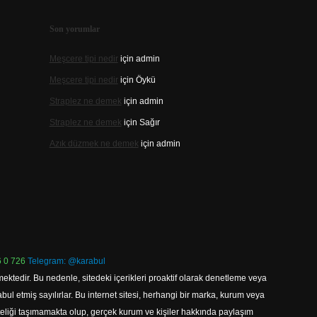
Son yorumlar
Meşcere tipi nedir
için
admin
Meşcere tipi nedir
için
Öykü
Straplez ne demek
için
admin
Straplez ne demek
için
Sağır
Azık düzmek ne demek
için
admin
 0 726
Telegram: @karabul
ektedir. Bu nedenle, sitedeki içerikleri proaktif olarak denetleme veya
 etmiş sayılırlar. Bu internet sitesi, herhangi bir marka, kurum veya
niteliği taşımamakta olup, gerçek kurum ve kişiler hakkında paylaşım